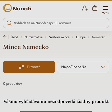
Nunofi.sk
Menu
Úvod
Numizmatika
Svetové mince
Európa
Nemecko
Mince Nemecko
Filtrovať
Najobľúbenejšie
0
produktov
Vášmu vyhľadávaniu nezodpovedá žiadny produkt