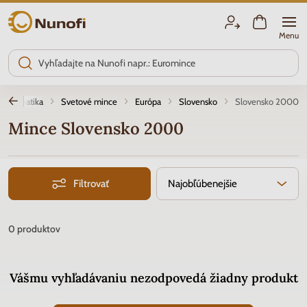
Nunofi.sk
Menu
umizmatika
Svetové mince
Európa
Slovensko
Slovensko 2000
Mince Slovensko 2000
Filtrovať
Najobľúbenejšie
0
produktov
Vášmu vyhľadávaniu nezodpovedá žiadny produkt