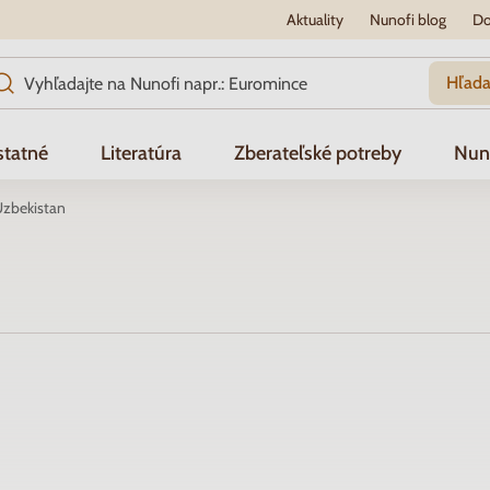
Aktuality
Nunofi blog
Do
Hľada
tatné
Literatúra
Zberateľské potreby
Nun
zbekistan