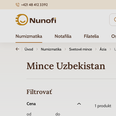
+421 48 412 3392
Nunofi.sk
Numizmatika
Notafilia
Filatelia
Os
Úvod
Numizmatika
Svetové mince
Ázia
U
Mince Uzbekistan
Filtrovať
Cena
1
produkt
od
do