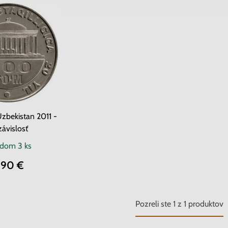
bekistan 2011 -
ávislosť
adom
3 ks
.90 €
Pozreli ste
1
z
1
produktov