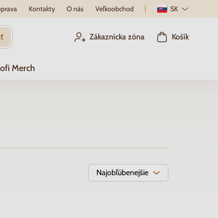
prava
Kontakty
O nás
Veľkoobchod
SK
ť
Zákaznícka zóna
Košík
ofi Merch
Najobľúbenejšie