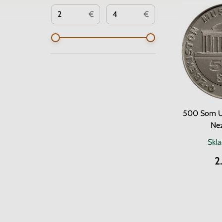
€
€
500 Som Uz
Nez
Skl
2