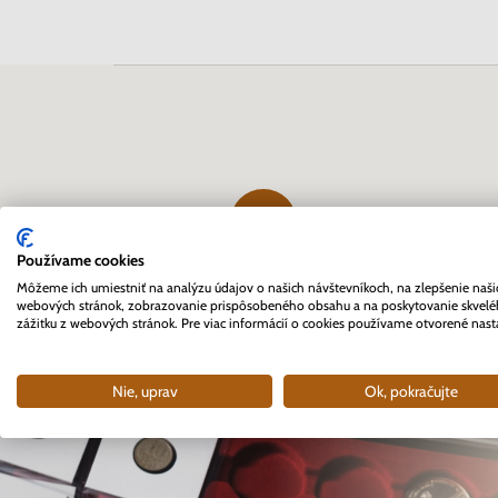
Používame cookies
Prvý profesionálny eshop
Môžeme ich umiestniť na analýzu údajov o našich návštevníkoch, na zlepšenie naši
webových stránok, zobrazovanie prispôsobeného obsahu a na poskytovanie skvel
pre zberateľov na Slovensku
zážitku z webových stránok. Pre viac informácií o cookies používame otvorené nast
založený v roku 2007
Nie, uprav
Ok, pokračujte