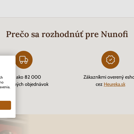
Prečo sa rozhodnúť pre Nunofi
Viac ako 82 000
Zákazníkmi overený esh
ch
ého
vybavených objednávok
cez
Heureka.sk
avenia.