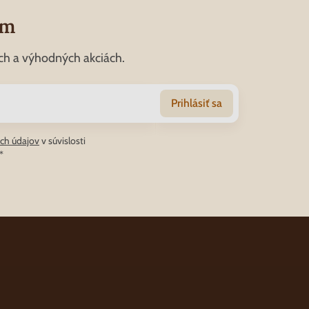
om
ch a výhodných akciách.
Prihlásiť sa
ch údajov
v súvislosti
*