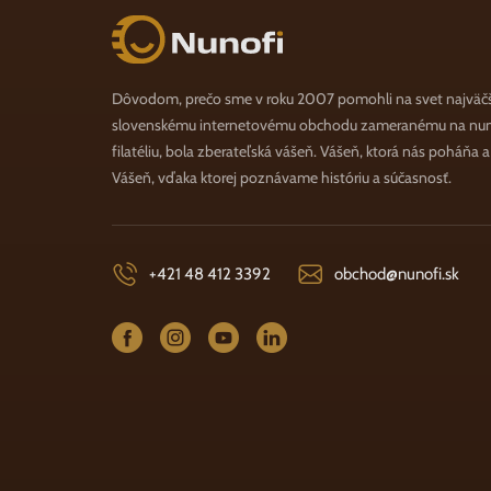
Nunofi.sk
Dôvodom, prečo sme v roku 2007 pomohli na svet najväč
slovenskému internetovému obchodu zameranému na numi
filatéliu, bola zberateľská vášeň. Vášeň, ktorá nás poháňa 
Vášeň, vďaka ktorej poznávame históriu a súčasnosť.
+421 48 412 3392
obchod@nunofi.sk