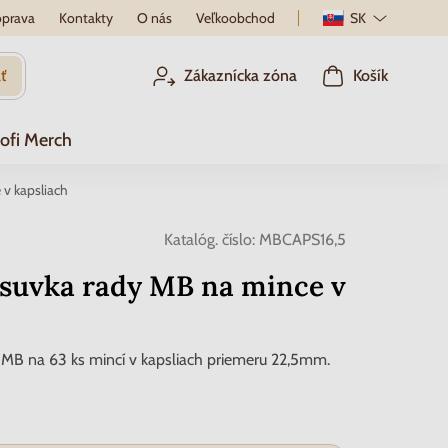
prava
Kontakty
O nás
Veľkoobchod
SK
ť
Zákaznícka zóna
Košík
ofi Merch
v kapsliach
Katalóg. číslo:
MBCAPS16,5
suvka rady MB na mince v
MB na 63 ks mincí v kapsliach priemeru 22,5mm.