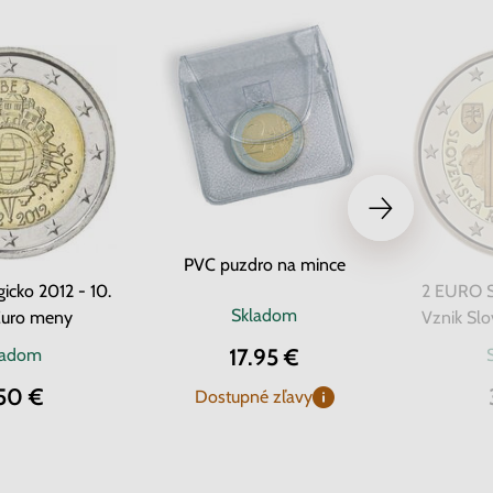
PVC puzdro na mince
icko 2012 - 10.
2 EURO S
Skladom
Euro meny
Vznik Slo
17.95 €
ladom
50 €
Dostupné zľavy