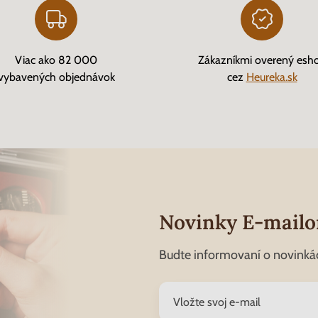
Viac ako 82 000
Zákazníkmi overený esh
vybavených objednávok
cez
Heureka.sk
Novinky E-mail
Budte informovaní o novinká