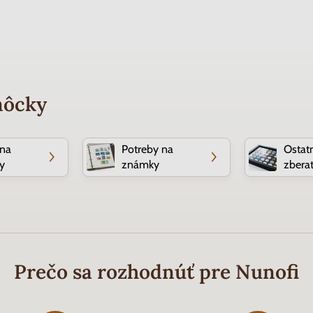
môcky
 na
Potreby na
Ostat
y
známky
zberat
Prečo sa rozhodnúť pre Nunofi