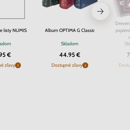
Dreven
ce listy NUMIS
Album OPTIMA G Classic
papiero
ladom
Skladom
Sk
95 €
44.95 €
7
é zľavy
Dostupné zľavy
Dostu