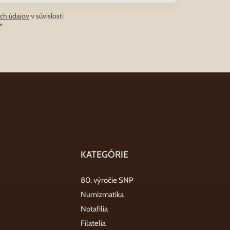
ch údajov
v súvislosti
*
KATEGÓRIE
80. výročie SNP
Numizmatika
Notafilia
Filatelia