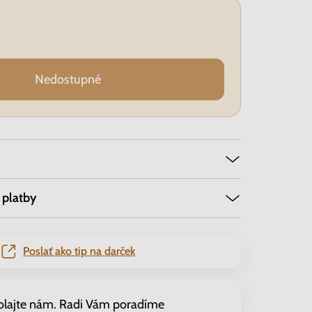
Nedostupné
 platby
Poslať ako tip na darček
olajte nám. Radi Vám poradíme