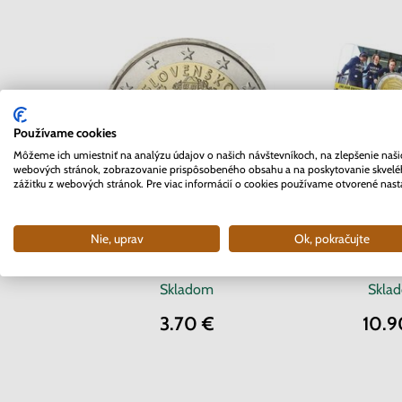
Používame cookies
Môžeme ich umiestniť na analýzu údajov o našich návštevníkoch, na zlepšenie naši
webových stránok, zobrazovanie prispôsobeného obsahu a na poskytovanie skvel
zážitku z webových stránok. Pre viac informácií o cookies používame otvorené nast
2 EURO Belgi
2 EURO Slovensko 2012 -
Nie, uprav
Ok, pokračujte
Univerzita 
10. rokov Euro meny
coinc
Skladom
Skla
3.70 €
10.9