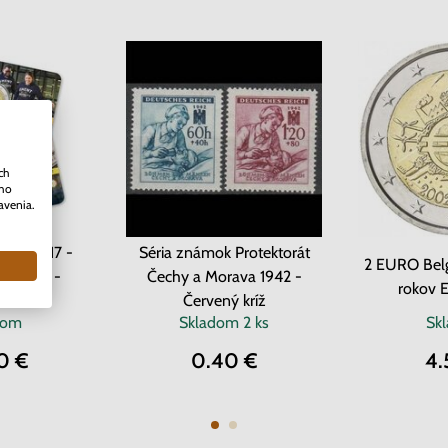
ch
ého
avenia.
cko 2017 -
Séria známok Protektorát
2 EURO Belg
v Gente -
Čechy a Morava 1942 -
rokov 
ard
Červený kríž
dom
Skladom
2 ks
Sk
0 €
0.40 €
4.