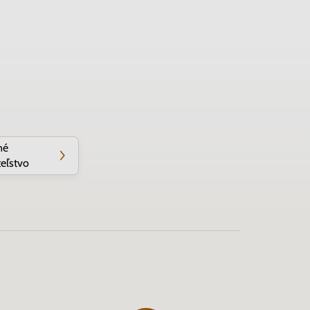
né
eľstvo