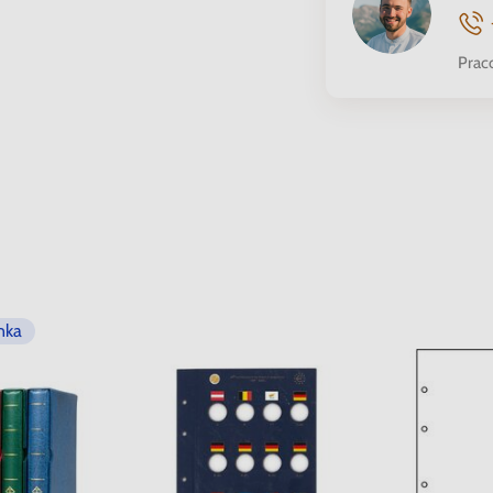
Prac
nka