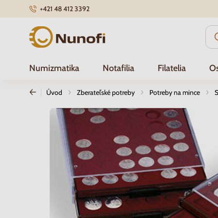
+421 48 412 3392
Nunofi.sk
Numizmatika
Notafilia
Filatelia
Os
Úvod
Zberateľské potreby
Potreby na mince
S