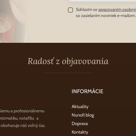
Súhlasím so
spracovaním osobný
so zasielaním noviniek e-mailom.
Radosť z objavovania
INFORMÁCIE
Aktuality
šiemu a profesionálnemu
Nunofi blog
zmatiku, notafíliu a
Doprava
a obohacuje náš voľný čas.
Kontakty