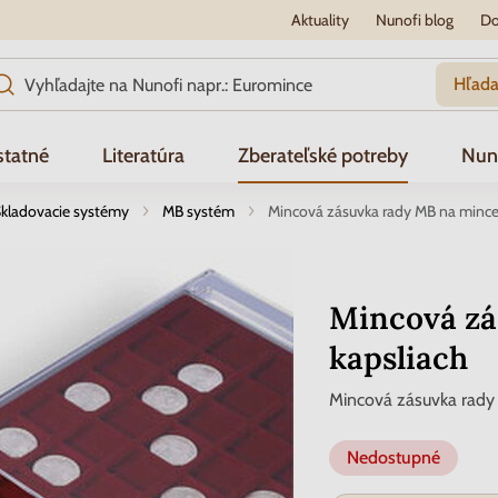
Aktuality
Nunofi blog
Do
Hľada
tatné
Literatúra
Zberateľské potreby
Nun
kladovacie systémy
MB systém
Mincová zásuvka rady MB na mince 
Mincová zá
kapsliach
Mincová zásuvka rady 
Nedostupné