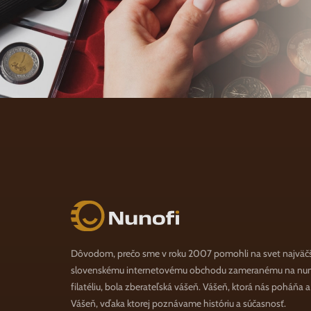
Nunofi.sk
Dôvodom, prečo sme v roku 2007 pomohli na svet najväč
slovenskému internetovému obchodu zameranému na numi
filatéliu, bola zberateľská vášeň. Vášeň, ktorá nás poháňa 
Vášeň, vďaka ktorej poznávame históriu a súčasnosť.