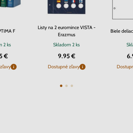
Listy na 2 euromince VISTA -
PTIMA F
Biele delia
Erazmus
om
2 ks
Skladom
2 ks
Sk
5 €
9.95 €
6.
zľavy
Dostupné zľavy
Dostupn