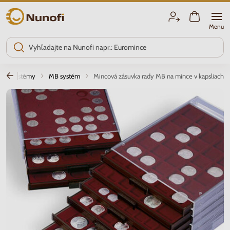
Nunofi.sk
Menu
acie systémy
MB systém
Mincová zásuvka rady MB na mince v kapsliach