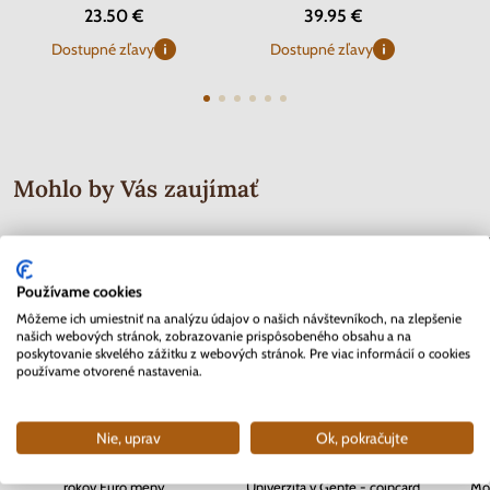
23.50 €
39.95 €
Dostupné zľavy
Dostupné zľavy
Mohlo by Vás zaujímať
Používame cookies
Môžeme ich umiestniť na analýzu údajov o našich návštevníkoch, na zlepšenie
našich webových stránok, zobrazovanie prispôsobeného obsahu a na
poskytovanie skvelého zážitku z webových stránok. Pre viac informácií o cookies
používame otvorené nastavenia.
Nie, uprav
Ok, pokračujte
2 EURO Slovensko 2012 - 10.
2 EURO Belgicko 2017 -
Séria 
rokov Euro meny
Univerzita v Gente - coincard
Mor