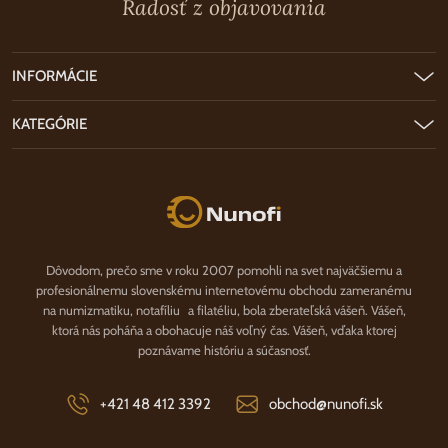
Radosť z objavovania
INFORMÁCIE
KATEGÓRIE
Nunofi.sk
Dôvodom, prečo sme v roku 2007 pomohli na svet najväčšiemu a
profesionálnemu slovenskému internetovému obchodu zameranému
na numizmatiku, notafíliu a filatéliu, bola zberateľská vášeň. Vášeň,
ktorá nás poháňa a obohacuje náš voľný čas. Vášeň, vďaka ktorej
poznávame históriu a súčasnosť.
+421 48 412 3392
obchod@nunofi.sk