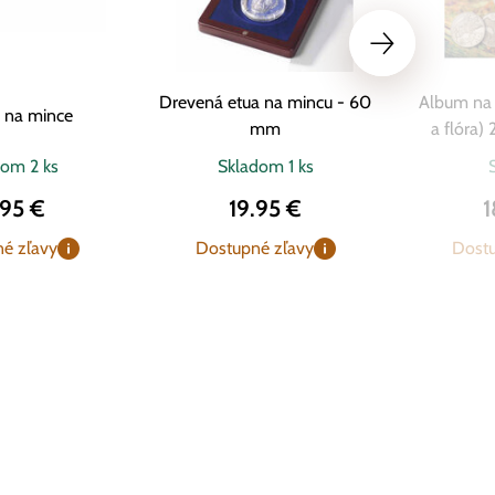
Drevená etua na mincu - 60
Album na 
a na mince
mm
a flóra)
dom
2 ks
Skladom
1 ks
.95 €
19.95 €
1
é zľavy
Dostupné zľavy
Dostu