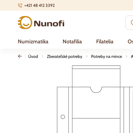
+421 48 412 3392
Nunofi.sk
Numizmatika
Notafilia
Filatelia
Os
Úvod
Zberateľské potreby
Potreby na mince
A