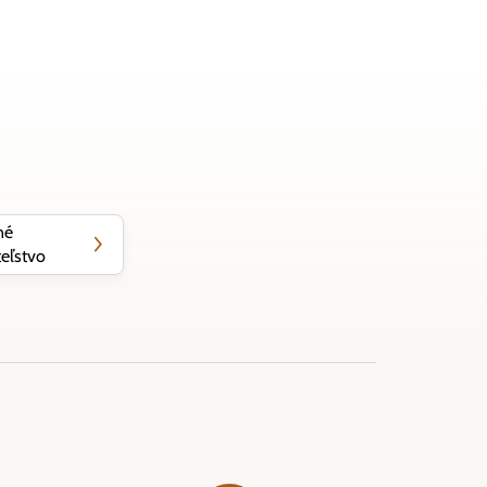
né
eľstvo