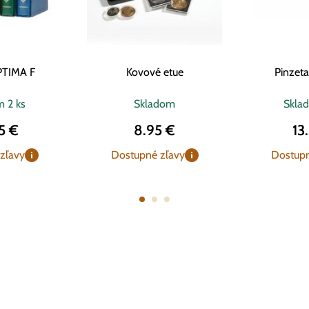
PTIMA F
Kovové etue
Pinzet
om
2 ks
Skladom
Skla
5 €
8.95 €
13
zľavy
Dostupné zľavy
Dostupn