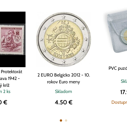
PVC puzd
Protektorát
2 EURO Belgicko 2012 - 10.
ava 1942 -
Sk
rokov Euro meny
 kríž
17
om
2 ks
Skladom
0 €
4.50 €
Dostupn