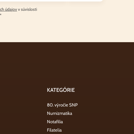
ch údajov
v súvislosti
*
KATEGÓRIE
80. výročie SNP
Numizmatika
Notafilia
Filatelia