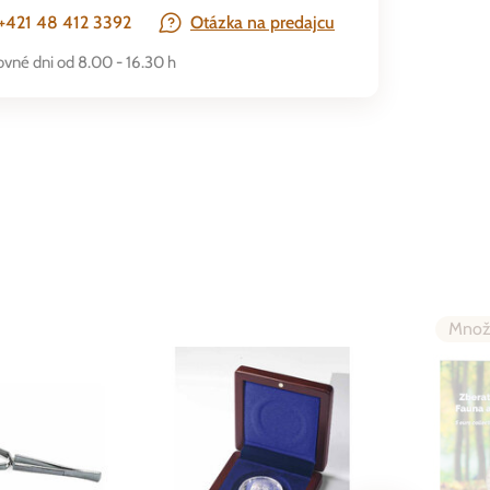
+421 48 412 3392
Otázka na predajcu
ovné dni od 8.00 - 16.30 h
Množ