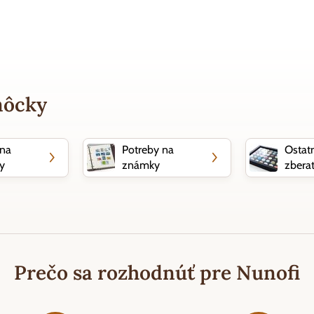
môcky
 na
Potreby na
Ostat
y
známky
zberat
Prečo sa rozhodnúť pre Nunofi