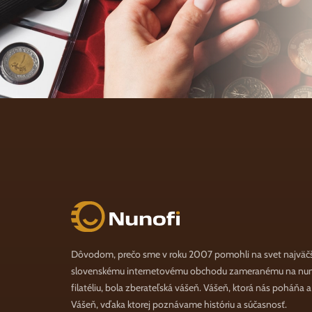
Nunofi.sk
Dôvodom, prečo sme v roku 2007 pomohli na svet najväč
slovenskému internetovému obchodu zameranému na numi
filatéliu, bola zberateľská vášeň. Vášeň, ktorá nás poháňa 
Vášeň, vďaka ktorej poznávame históriu a súčasnosť.