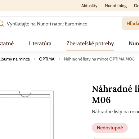
Aktuality
Nunofi blog
Do
Hľada
tatné
Literatúra
Zberateľské potreby
Nun
lbumy na mince
OPTIMA
Náhradné listy na mince OPTIMA M06
Náhradné l
M06
Náhradné listy na mi
Nedostupné