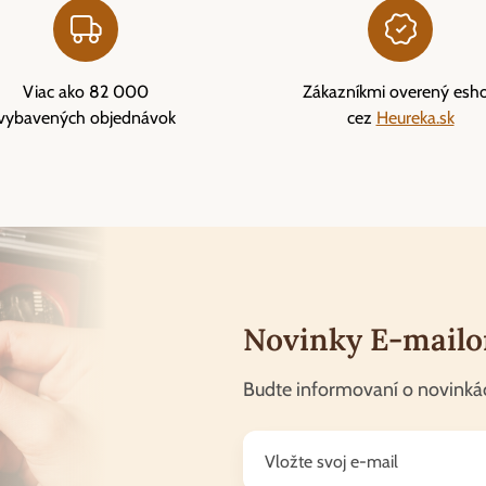
Viac ako 82 000
Zákazníkmi overený esh
vybavených objednávok
cez
Heureka.sk
Novinky E-mail
Budte informovaní o novinká