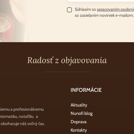
Súhlasím so
spracovaním osobný
so zasielaním noviniek e-mailom.
Radosť z objavovania
INFORMÁCIE
Aktuality
šiemu a profesionálnemu
Nunofi blog
zmatiku, notafíliu a
Doprava
a obohacuje náš voľný čas.
Kontakty