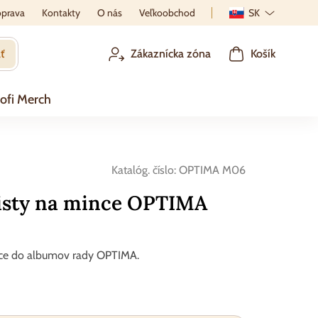
prava
Kontakty
O nás
Veľkoobchod
SK
ť
Zákaznícka zóna
Košík
ofi Merch
Katalóg. číslo:
OPTIMA M06
isty na mince OPTIMA
nce do albumov rady OPTIMA.