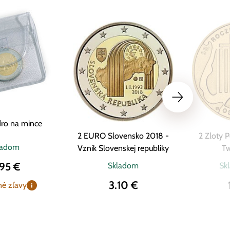
ro na mince
2 EURO Slovensko 2018 -
2 Zloty 
ladom
Vznik Slovenskej republiky
Tw
.95 €
Skladom
Sk
3.10 €
é zľavy