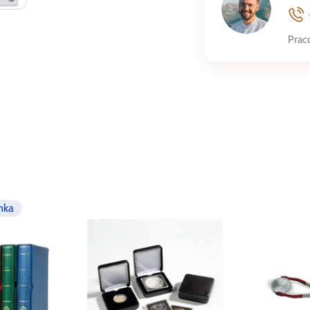
Prac
nka