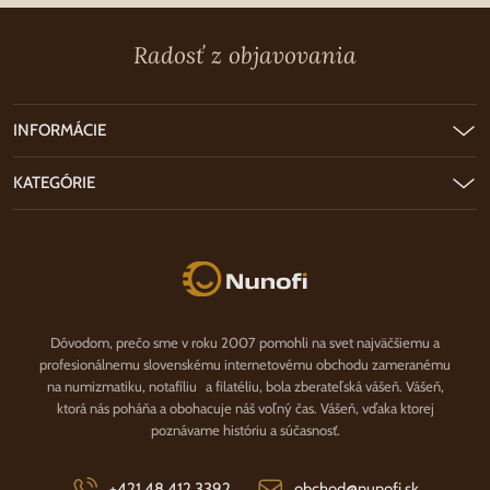
Radosť z objavovania
INFORMÁCIE
KATEGÓRIE
Nunofi.sk
Dôvodom, prečo sme v roku 2007 pomohli na svet najväčšiemu a
profesionálnemu slovenskému internetovému obchodu zameranému
na numizmatiku, notafíliu a filatéliu, bola zberateľská vášeň. Vášeň,
ktorá nás poháňa a obohacuje náš voľný čas. Vášeň, vďaka ktorej
poznávame históriu a súčasnosť.
+421 48 412 3392
obchod@nunofi.sk