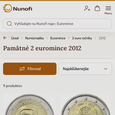
Nunofi.sk
Menu
Úvod
Numizmatika
Euromince
2 euro ročníky
2012
Pamätné 2 euromince 2012
Filtrovať
Najobľúbenejšie
9
produktov