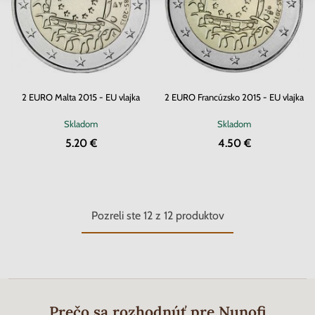
2 EURO Malta 2015 - EU vlajka
2 EURO Francúzsko 2015 - EU vlajka
Skladom
Skladom
5.20 €
4.50 €
Pozreli ste
12
z
12
produktov
Prečo sa rozhodnúť pre Nunofi