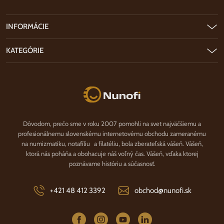
INFORMÁCIE
KATEGÓRIE
Nunofi.sk
Dôvodom, prečo sme v roku 2007 pomohli na svet najväčšiemu a
profesionálnemu slovenskému internetovému obchodu zameranému
na numizmatiku, notafíliu a filatéliu, bola zberateľská vášeň. Vášeň,
ktorá nás poháňa a obohacuje náš voľný čas. Vášeň, vďaka ktorej
poznávame históriu a súčasnosť.
+421 48 412 3392
obchod@nunofi.sk