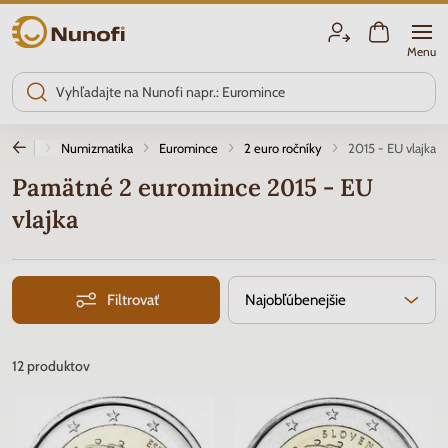
Nunofi.sk
Menu
Úvod
Numizmatika
Euromince
2 euro ročníky
2015 - EU vlajka
Pamätné 2 euromince 2015 - EU
vlajka
Filtrovať
Najobľúbenejšie
12
produktov