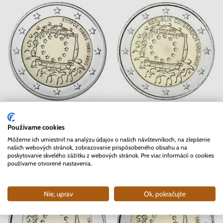
2 EURO Cyprus 2015 - EU vlajka
2 EURO Rakúsko 2015 - EU vlajka
Používame cookies
Skladom
Skladom
Môžeme ich umiestniť na analýzu údajov o našich návštevníkoch, na zlepšenie
našich webových stránok, zobrazovanie prispôsobeného obsahu a na
4.85 €
3.50 €
poskytovanie skvelého zážitku z webových stránok. Pre viac informácií o cookies
používame otvorené nastavenia.
Nie, uprav
Ok, pokračujte