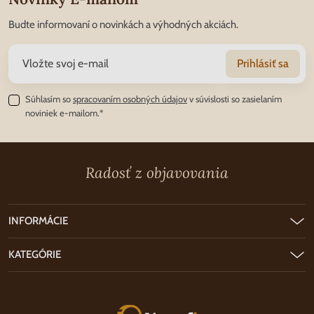
Budte informovaní o novinkách a výhodných akciách.
Prihlásiť sa
Súhlasím so
spracovaním osobných údajov
v súvislosti so zasielaním
noviniek e-mailom.*
Radosť z objavovania
INFORMÁCIE
KATEGÓRIE
Nunofi.sk