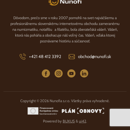
Dôvodom, prečo sme v roku 2007 pomohli na svet najväčšiemu a
profesionálnemu slovenskému internetovému obchodu zameranému
na numizmatiku, notafíliu a filatéliu, bola zberateľská vášeň. Vášeň,
ktorá nás poháňa a obohacuje náš voľný čas. Vášeň, vďaka ktorej
poznávame históriu a súčasnosť.
+421 48 412 3392
obchod@nunofi.sk
Copyright © 2026 Nunofia s.r.o. Všetky práva vyhradené.
Powered by
BUXUS
&
ui42
.