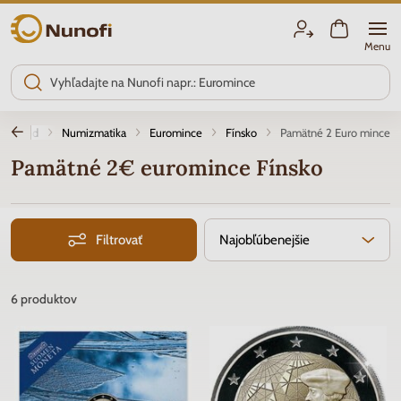
Nunofi.sk
Menu
Úvod
Numizmatika
Euromince
Fínsko
Pamätné 2 Euro mince
Pamätné 2€ euromince Fínsko
Filtrovať
Najobľúbenejšie
6
produktov