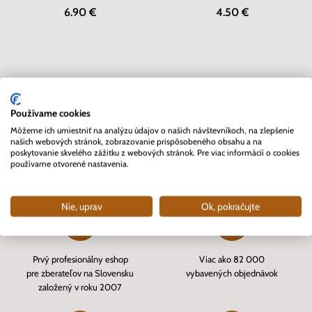
6.90 €
4.50 €
Pozreli ste
6
z
6
produktov
Používame cookies
Môžeme ich umiestniť na analýzu údajov o našich návštevníkoch, na zlepšenie
našich webových stránok, zobrazovanie prispôsobeného obsahu a na
poskytovanie skvelého zážitku z webových stránok. Pre viac informácií o cookies
používame otvorené nastavenia.
Prečo sa rozhodnúť pre Nunofi
Nie, uprav
Ok, pokračujte
Prvý profesionálny eshop
Viac ako 82 000
pre zberateľov na Slovensku
vybavených objednávok
založený v roku 2007