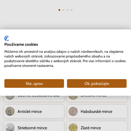
Numizmatika
Používame cookies
Môžeme ich umiestniť na analýzu údajov o našich návštevníkoch, na zlepšenie
našich webových stránok, zobrazovanie prispôsobeného obsahu a na
poskytovanie skvelého zážitku z webových stránok. Pre viac informácií o cookies
Novinky z numizmatiky
80. výročie SNP
používame otvorené nastavenia.
Jozef Kroner
Slovenské mince
Nie, uprav
Ok, pokračujte
Územie Československa
Svetové mince
Antické mince
Habsburské mince
Strieborné mince
Zlaté mince