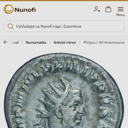
Nunofi.sk
Menu
Úvod
Numizmatika
Antické mince
Philipus I. AR Antoninianus