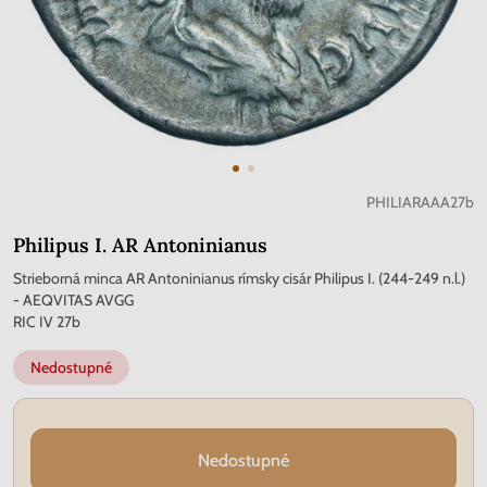
PHILIARAAA27b
Philipus I. AR Antoninianus
Strieborná minca AR Antoninianus rímsky cisár Philipus I. (244-249 n.l.)
- AEQVITAS AVGG
RIC IV 27b
Nedostupné
Nedostupné