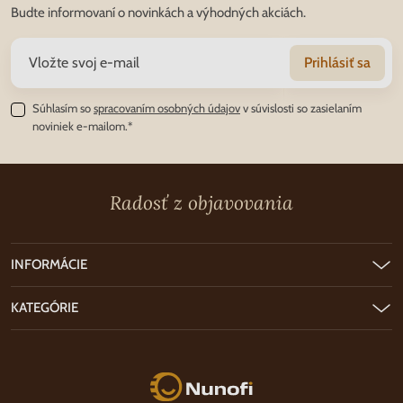
Budte informovaní o novinkách a výhodných akciách.
Prihlásiť sa
Súhlasím so
spracovaním osobných údajov
v súvislosti so zasielaním
noviniek e-mailom.*
Radosť z objavovania
INFORMÁCIE
KATEGÓRIE
Nunofi.sk