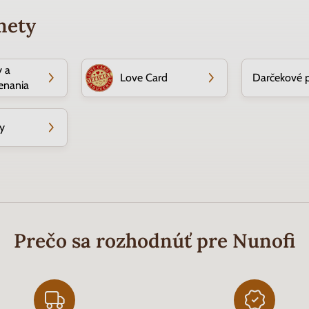
mety
 a
Love Card
Darčekové 
enania
y
Prečo sa rozhodnúť pre Nunofi