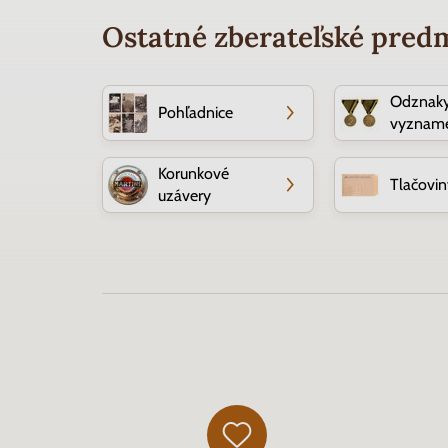
Ostatné zberateľské pred
Odznaky
Pohľadnice
vyznam
Korunkové
Tlačovin
uzávery