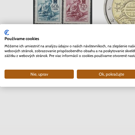
Používame cookies
Séria známok Protektorát
2 EURO Belgick
Môžeme ich umiestniť na analýzu údajov o našich návštevníkoch, na zlepšenie naši
Čechy a Morava 1942 -
webových stránok, zobrazovanie prispôsobeného obsahu a na poskytovanie skvel
rokov Eu
zážitku z webových stránok. Pre viac informácií o cookies používame otvorené nast
Červený kríž
Skladom
2 ks
Skla
0.40 €
4.5
Nie, uprav
Ok, pokračujte