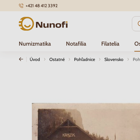
+421 48 412 3392
Nunofi.sk
Numizmatika
Notafilia
Filatelia
Os
Úvod
Ostatné
Pohľadnice
Slovensko
Poh