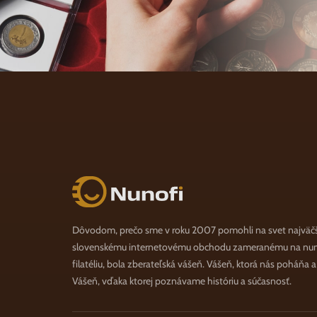
Nunofi.sk
Dôvodom, prečo sme v roku 2007 pomohli na svet najväč
slovenskému internetovému obchodu zameranému na numi
filatéliu, bola zberateľská vášeň. Vášeň, ktorá nás poháňa 
Vášeň, vďaka ktorej poznávame históriu a súčasnosť.