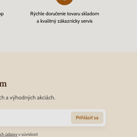
op
Rýchle doručenie tovaru skladom
a kvalitný zákaznícky servis
om
ch a výhodných akciách.
Prihlásiť sa
ch údajov
v súvislosti