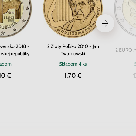
vensko 2018 -
2 Zloty Poľsko 2010 - Jan
2 EURO Ma
nskej republiky
Twardowski
ladom
Skladom
4 ks
10 €
1.70 €
1