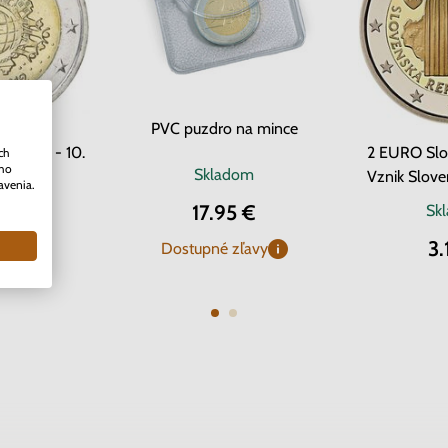
PVC puzdro na mince
o 2012 - 10.
2 EURO Slo
ch
ého
Skladom
ro meny
Vznik Slove
avenia.
17.95 €
dom
Sk
0 €
3.
Dostupné zľavy