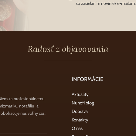
so zasielaním noviniek e-mailom.
Radosť z objavovania
INFORMÁCIE
Aktuality
šiemu a profesionálnemu
Nunofi blog
zmatiku, notafíliu a
Doprava
a obohacuje náš voľný čas.
Kontakty
O nás