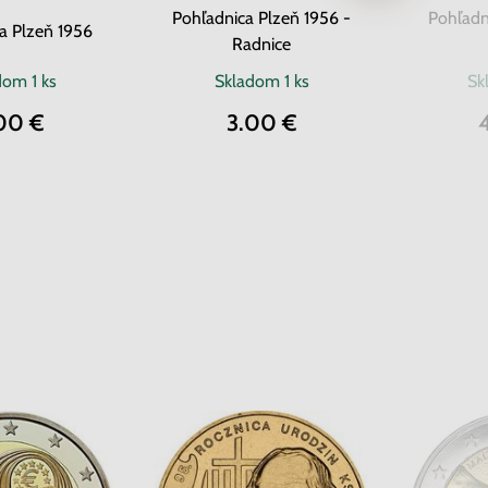
Pohľadnica Plzeň 1956 -
Pohľadn
a Plzeň 1956
Radnice
adom
1 ks
Skladom
1 ks
Sk
00 €
3.00 €