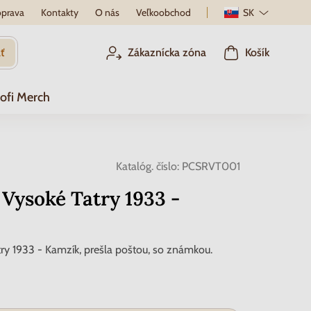
prava
Kontakty
O nás
Veľkoobchod
SK
ť
Zákaznícka zóna
Košík
ofi Merch
Katalóg. číslo:
PCSRVT001
Vysoké Tatry 1933 -
ry 1933 - Kamzík, prešla poštou, so známkou.