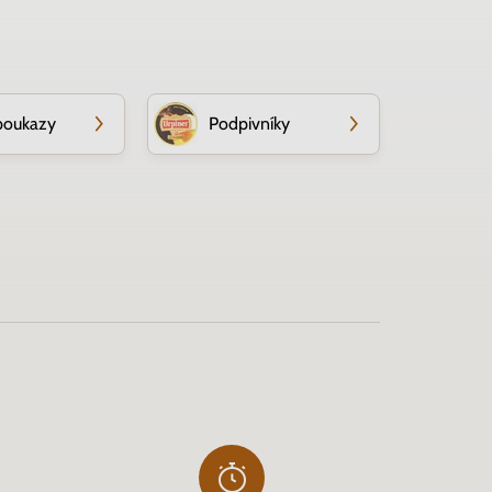
poukazy
Podpivníky