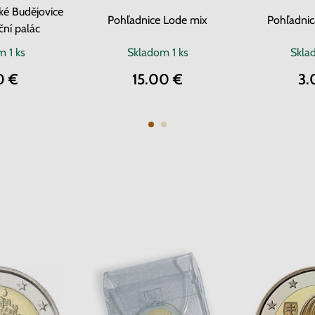
ké Budějovice
Pohľadnice Lode mix
Pohľadnic
iční palác
om
1 ks
Skladom
1 ks
Skl
0 €
15.00 €
3.