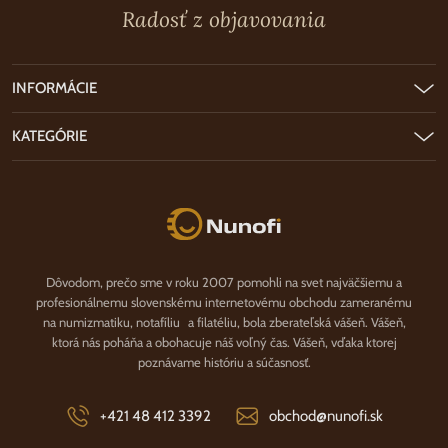
Radosť z objavovania
INFORMÁCIE
KATEGÓRIE
Nunofi.sk
Dôvodom, prečo sme v roku 2007 pomohli na svet najväčšiemu a
profesionálnemu slovenskému internetovému obchodu zameranému
na numizmatiku, notafíliu a filatéliu, bola zberateľská vášeň. Vášeň,
ktorá nás poháňa a obohacuje náš voľný čas. Vášeň, vďaka ktorej
poznávame históriu a súčasnosť.
+421 48 412 3392
obchod@nunofi.sk