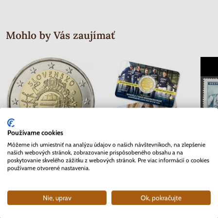
Mohlo by Vás zaujímať
Používame cookies
Môžeme ich umiestniť na analýzu údajov o našich návštevníkoch, na zlepšenie
našich webových stránok, zobrazovanie prispôsobeného obsahu a na
2 EURO Slovensko 2012 - 10.
2 EURO Belgicko 2017 -
Séria 
poskytovanie skvelého zážitku z webových stránok. Pre viac informácií o cookies
rokov Euro meny
Univerzita v Gente - coincard
Mor
používame otvorené nastavenia.
Skladom
Skladom
3.70 €
10.90 €
Nie, uprav
Ok, pokračujte