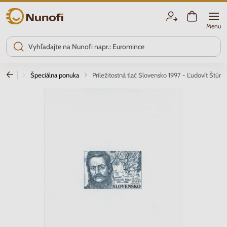
Nunofi.sk
Menu
známky
Špeciálna ponuka
Príležitostná tlač Slovensko 1997 - Ľudovít Štúr