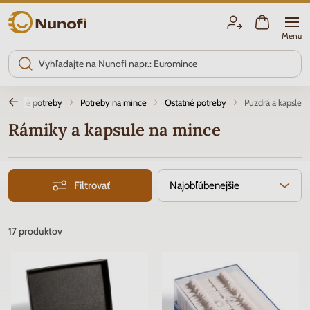
Nunofi.sk
Menu
rateľské potreby
Potreby na mince
Ostatné potreby
Puzdrá a kapsle
Rámiky a kapsule na mince
Filtrovať
Najobľúbenejšie
17
produktov