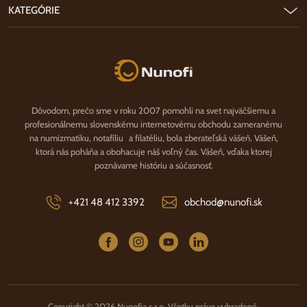
KATEGÓRIE
Nunofi.sk
Dôvodom, prečo sme v roku 2007 pomohli na svet najväčšiemu a
profesionálnemu slovenskému internetovému obchodu zameranému
na numizmatiku, notafíliu a filatéliu, bola zberateľská vášeň. Vášeň,
ktorá nás poháňa a obohacuje náš voľný čas. Vášeň, vďaka ktorej
poznávame históriu a súčasnosť.
+421 48 412 3392
obchod@nunofi.sk
Copyright © 2026 Nunofia s.r.o. Všetky práva vyhradené.