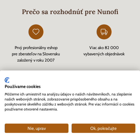
Prečo sa rozhodnúť pre Nunofi
Prvý profesionálny eshop
Viac ako 82 000
pre zberateľov na Slovensku
vybavených objednávok
založený v roku 2007
Používame cookies
Zákazníkmi overený eshop
Rýchle doručenie tovaru skladom
Môžeme ich umiestniť na analýzu údajov o našich návštevníkoch, na zlepšenie
našich webových stránok, zobrazovanie prispôsobeného obsahu a na
cez
Heureka.sk
a kvalitný zákaznícky servis
poskytovanie skvelého zážitku z webových stránok. Pre viac informácií o cookies
používame otvorené nastavenia.
Nie, uprav
Ok, pokračujte