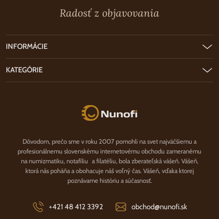
Radosť z objavovania
INFORMÁCIE
KATEGÓRIE
Nunofi.sk
Dôvodom, prečo sme v roku 2007 pomohli na svet najväčšiemu a
profesionálnemu slovenskému internetovému obchodu zameranému
na numizmatiku, notafíliu a filatéliu, bola zberateľská vášeň. Vášeň,
ktorá nás poháňa a obohacuje náš voľný čas. Vášeň, vďaka ktorej
poznávame históriu a súčasnosť.
+421 48 412 3392
obchod@nunofi.sk