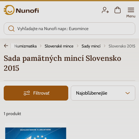
Nunofi.sk
Menu
vod
Numizmatika
Slovenské mince
Sady mincí
Slovensko 2015
Sada pamätných mincí Slovensko
2015
Filtrovať
Najobľúbenejšie
1
produkt