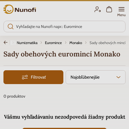
Nunofi.sk
Menu
Úvod
Numizmatika
Euromince
Monako
Sady obehových mincí
Sady obehových euromincí Monako
Filtrovať
Najobľúbenejšie
0
produktov
Vášmu vyhľadávaniu nezodpovedá žiadny produkt