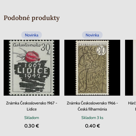
Podobné produkty
Novinka
Novinka
Známka Československo 1967 -
Známka Československo 1966 -
Hárč
Lidice
Česká filharmónia
Skladom
Skladom
3 ks
0.30 €
0.40 €