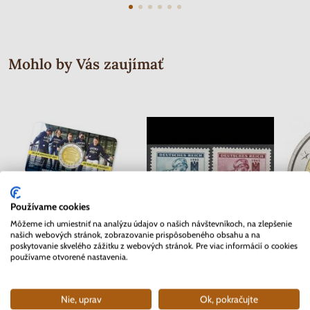
Mohlo by Vás zaujímať
Používame cookies
Môžeme ich umiestniť na analýzu údajov o našich návštevníkoch, na zlepšenie
našich webových stránok, zobrazovanie prispôsobeného obsahu a na
poskytovanie skvelého zážitku z webových stránok. Pre viac informácií o cookies
používame otvorené nastavenia.
2 EURO Belgicko 2017 -
Séria známok Protektorát Čechy a
2 EURO
Univerzita v Gente - coincard
Morava 1942 - Červený kríž
Skladom
Skladom
2 ks
Nie, uprav
Ok, pokračujte