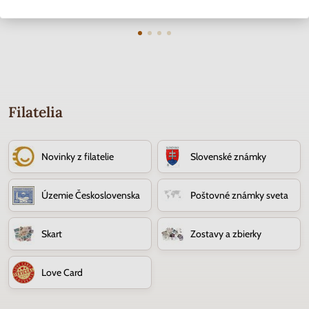
10.90 €
0.40 €
Filatelia
Novinky z filatelie
Slovenské známky
Územie Československa
Poštovné známky sveta
Skart
Zostavy a zbierky
Love Card