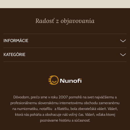
Radosť z objavovania
INFORMÁCIE
KATEGÓRIE
Nunofi.sk
Dôvodom, prečo sme v roku 2007 pomohli na svet najväčšiemu a
profesionálnemu slovenskému internetovému obchodu zameranému
na numizmatiku, notafíliu a filatéliu, bola zberateľská vášeň. Vášeň,
ktorá nás poháňa a obohacuje náš voľný čas. Vášeň, vďaka ktorej
poznávame históriu a súčasnosť.