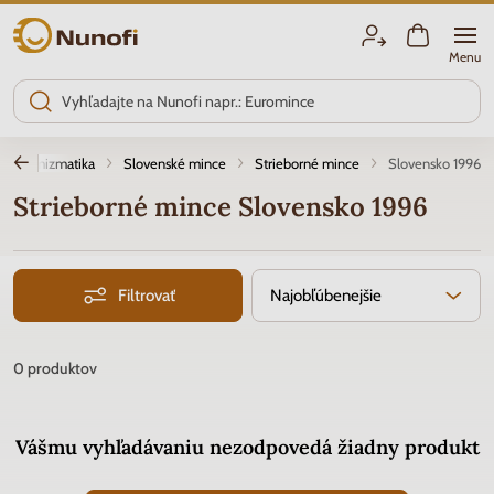
Nunofi.sk
Menu
Numizmatika
Slovenské mince
Strieborné mince
Slovensko 1996
Strieborné mince Slovensko 1996
Filtrovať
Najobľúbenejšie
0
produktov
Vášmu vyhľadávaniu nezodpovedá žiadny produkt