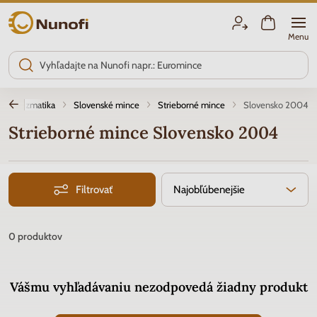
Nunofi.sk
Menu
Numizmatika
Slovenské mince
Strieborné mince
Slovensko 2004
Strieborné mince Slovensko 2004
Filtrovať
Najobľúbenejšie
0
produktov
Vášmu vyhľadávaniu nezodpovedá žiadny produkt