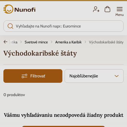
Nunofi.sk
Menu
umizmatika
Svetové mince
Amerika a Karibik
Východokaribské štáty
Východokaribské štáty
Filtrovať
Najobľúbenejšie
0
produktov
Vášmu vyhľadávaniu nezodpovedá žiadny produkt