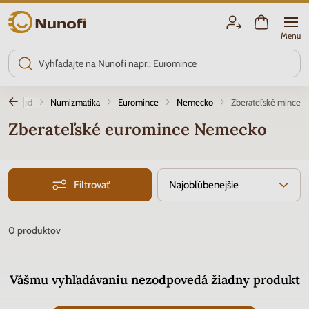
Nunofi.sk
Menu
Úvod
Numizmatika
Euromince
Nemecko
Zberateľské mince
Zberateľské euromince Nemecko
Filtrovať
Najobľúbenejšie
0
produktov
Vášmu vyhľadávaniu nezodpovedá žiadny produkt