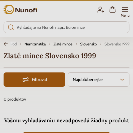
Nunofi.sk
Menu
Úvod
Numizmatika
Zlaté mince
Slovensko
Slovensko 1999
Zlaté mince Slovensko 1999
Filtrovať
Najobľúbenejšie
0
produktov
Vášmu vyhľadávaniu nezodpovedá žiadny produkt