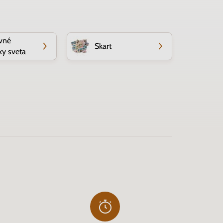
vné
Skart
y sveta