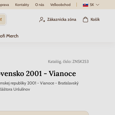
prava
Kontakty
O nás
Veľkoobchod
SK
ť
Zákaznícka zóna
Košík
ofi Merch
Katalóg. číslo:
ZNSK253
vensko 2001 - Vianoce
skej republiky 2001 - Vianoce - Bratislavský
láštora Uršulínov