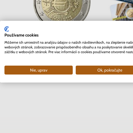
Používame cookies
2 EURO Belgi
2 EURO Slovensko 2012 -
Môžeme ich umiestniť na analýzu údajov o našich návštevníkoch, na zlepšenie naši
Univerzita 
10. rokov Euro meny
webových stránok, zobrazovanie prispôsobeného obsahu a na poskytovanie skvel
coinc
zážitku z webových stránok. Pre viac informácií o cookies používame otvorené nast
Skladom
Skla
3.70 €
10.9
Nie, uprav
Ok, pokračujte