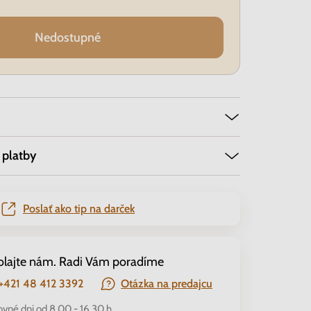
Nedostupné
 platby
Poslať ako tip na darček
olajte nám. Radi Vám poradíme
+421 48 412 3392
Otázka na predajcu
ovné dni od 8.00 - 16.30 h