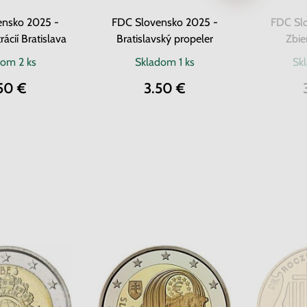
ensko 2025 -
FDC Slovensko 2025 -
FDC Sl
rácií Bratislava
Bratislavský propeler
Zbie
dom
2 ks
Skladom
1 ks
Sk
50 €
3.50 €