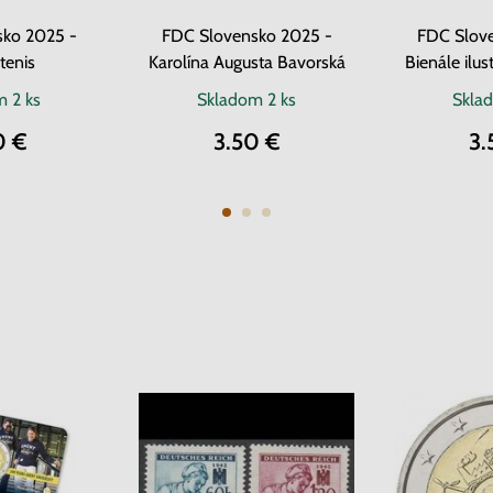
ko 2025 -
FDC Slovensko 2025 -
FDC Slov
tenis
Karolína Augusta Bavorská
Bienále ilust
om
2 ks
Skladom
2 ks
Skla
0 €
3.50 €
3.