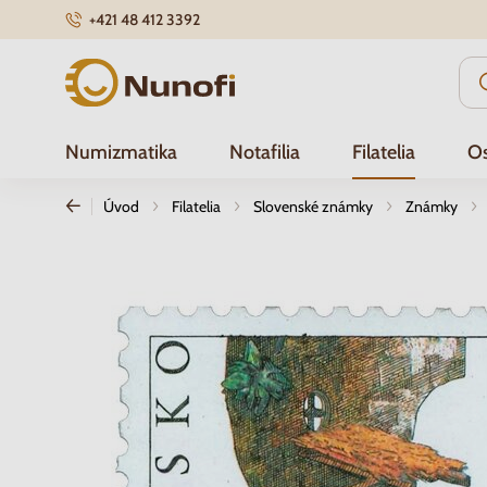
+421 48 412 3392
Nunofi.sk
Numizmatika
Notafilia
Filatelia
Os
Úvod
Filatelia
Slovenské známky
Známky