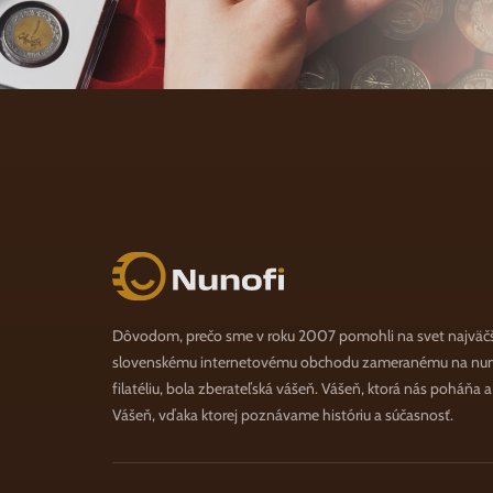
Nunofi.sk
Dôvodom, prečo sme v roku 2007 pomohli na svet najväč
slovenskému internetovému obchodu zameranému na numi
filatéliu, bola zberateľská vášeň. Vášeň, ktorá nás poháňa 
Vášeň, vďaka ktorej poznávame históriu a súčasnosť.