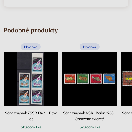
Podobné produkty
Novinka
Novinka
Séria známok ZSSR 1962 - Titov
Séria známok NSR- Berlín 1968 -
Séria
let
Ohrozené zvieratá
Skladom
1 ks
Skladom
1 ks