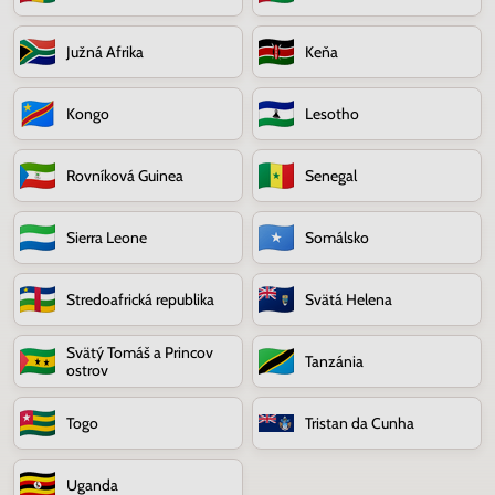
Južná Afrika
Keňa
Kongo
Lesotho
Rovníková Guinea
Senegal
Sierra Leone
Somálsko
Stredoafrická republika
Svätá Helena
Svätý Tomáš a Princov
Tanzánia
ostrov
Togo
Tristan da Cunha
Uganda