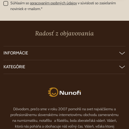
Súhlasím so
spracovaním osobných údajov
v súvislosti so zasielaním
noviniek e-mailom.*
Radosť z objavovania
INFORMÁCIE
KATEGÓRIE
Nunofi.sk
Dôvodom, prečo sme v roku 2007 pomohli na svet najväčšiemu a
profesionálnemu slovenskému internetovému obchodu zameranému
na numizmatiku, notafíliu a filatéliu, bola zberateľská vášeň. Vášeň,
ktorá nás poháňa a obohacuje náš voľný čas. Vášeň, vďaka ktorej