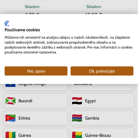
Skladom
Skladom
3.70 €
10.90 €
Používame cookies
Môžeme ich umiestniť na analýzu údajov o našich návštevníkoch, na zlepšenie
našich webových stránok, zobrazovanie prispôsobeného obsahu a na
poskytovanie skvelého zážitku z webových stránok. Pre viac informácií o cookies
používame otvorené nastavenia.
Afrika
Nie, uprav
Ok, pokračujte
Belgické Kongo
Botswana
Burundi
Egypt
Eritrea
Gambia
Guinea
Guinea-Bissau