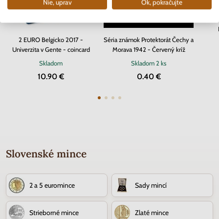
Nie, uprav
Ok, pokračujte
2 EURO Belgicko 2017 -
Séria známok Protektorát Čechy a
Univerzita v Gente - coincard
Morava 1942 - Červený kríž
Skladom
Skladom
2 ks
10.90 €
0.40 €
Slovenské mince
2 a 5 euromince
Sady mincí
Strieborné mince
Zlaté mince