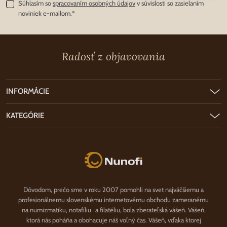
Súhlasím so
spracovaním osobných údajov
v súvislosti so zasielaním
noviniek e-mailom.*
Radosť z objavovania
INFORMÁCIE
KATEGÓRIE
Nunofi.sk
Dôvodom, prečo sme v roku 2007 pomohli na svet najväčšiemu a
profesionálnemu slovenskému internetovému obchodu zameranému
na numizmatiku, notafíliu a filatéliu, bola zberateľská vášeň. Vášeň,
ktorá nás poháňa a obohacuje náš voľný čas. Vášeň, vďaka ktorej