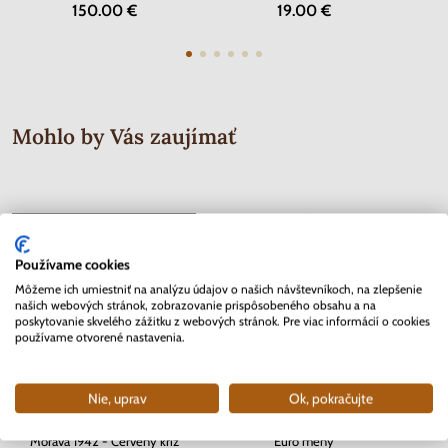
150.00 €
19.00 €
Mohlo by Vás zaujímať
Používame cookies
Môžeme ich umiestniť na analýzu údajov o našich návštevníkoch, na zlepšenie
našich webových stránok, zobrazovanie prispôsobeného obsahu a na
poskytovanie skvelého zážitku z webových stránok. Pre viac informácií o cookies
používame otvorené nastavenia.
Nie, uprav
Ok, pokračujte
Séria známok Protektorát Čechy a
2 EURO Belgicko 2012 - 10. rokov
Morava 1942 - Červený kríž
Euro meny