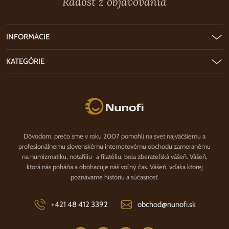
Radosť z objavovania
INFORMÁCIE
KATEGÓRIE
Nunofi.sk
Dôvodom, prečo sme v roku 2007 pomohli na svet najväčšiemu a
profesionálnemu slovenskému internetovému obchodu zameranému
na numizmatiku, notafíliu a filatéliu, bola zberateľská vášeň. Vášeň,
ktorá nás poháňa a obohacuje náš voľný čas. Vášeň, vďaka ktorej
poznávame históriu a súčasnosť.
+421 48 412 3392
obchod@nunofi.sk