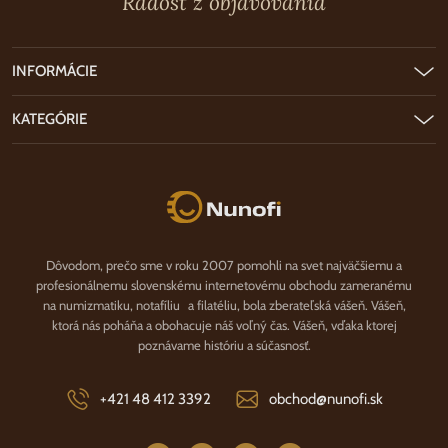
Radosť z objavovania
INFORMÁCIE
KATEGÓRIE
Nunofi.sk
Dôvodom, prečo sme v roku 2007 pomohli na svet najväčšiemu a
profesionálnemu slovenskému internetovému obchodu zameranému
na numizmatiku, notafíliu a filatéliu, bola zberateľská vášeň. Vášeň,
ktorá nás poháňa a obohacuje náš voľný čas. Vášeň, vďaka ktorej
poznávame históriu a súčasnosť.
+421 48 412 3392
obchod@nunofi.sk