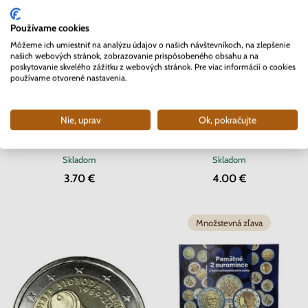
Používame cookies
Môžeme ich umiestniť na analýzu údajov o našich návštevníkoch, na zlepšenie
našich webových stránok, zobrazovanie prispôsobeného obsahu a na
poskytovanie skvelého zážitku z webových stránok. Pre viac informácií o cookies
používame otvorené nastavenia.
Nie, uprav
Ok, pokračujte
2 EURO Slovensko 2012 - 10. rokov
2 EURO Slovensko 2011 -
Euro meny
Vyšehradská skupina
Skladom
Skladom
3.70 €
4.00 €
Množstevná zľava