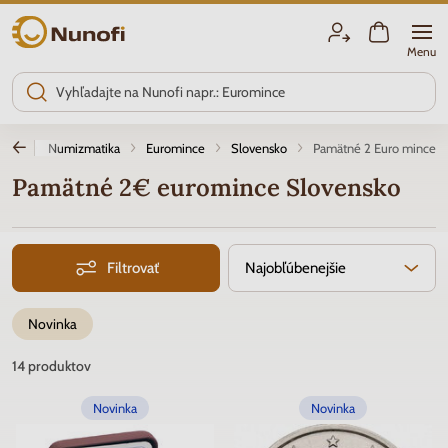
Nunofi.sk
Menu
Úvod
Numizmatika
Euromince
Slovensko
Pamätné 2 Euro mince
Pamätné 2€ euromince Slovensko
Filtrovať
Najobľúbenejšie
Novinka
14
produktov
Novinka
Novinka