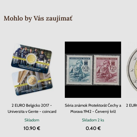
Mohlo by Vás zaujímať
2 EURO Belgicko 2017 -
Séria známok Protektorát Čechy a
2 EURO
Univerzita v Gente - coincard
Morava 1942 - Červený kríž
Skladom
Skladom
2 ks
10.90 €
0.40 €