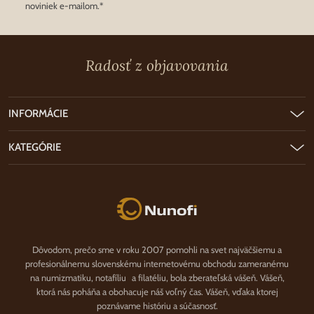
noviniek e-mailom.*
Radosť z objavovania
INFORMÁCIE
KATEGÓRIE
Nunofi.sk
Dôvodom, prečo sme v roku 2007 pomohli na svet najväčšiemu a
profesionálnemu slovenskému internetovému obchodu zameranému
na numizmatiku, notafíliu a filatéliu, bola zberateľská vášeň. Vášeň,
ktorá nás poháňa a obohacuje náš voľný čas. Vášeň, vďaka ktorej
poznávame históriu a súčasnosť.