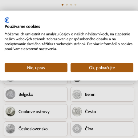
Používame cookies
Môžeme ich umiestniť na analýzu údajov o našich návštevníkoch, na zlepšenie
Strieborné mince
našich webových stránok, zobrazovanie prispôsobeného obsahu a na
poskytovanie skvelého zážitku z webových stránok. Pre viac informácií o cookies
používame otvorené nastavenia.
Strieborné mince Malta
Andorra
Nie, uprav
Ok, pokračujte
Austrália
Bielorusko
Belgicko
Benin
Cookove ostrovy
Česko
Československo
Čína