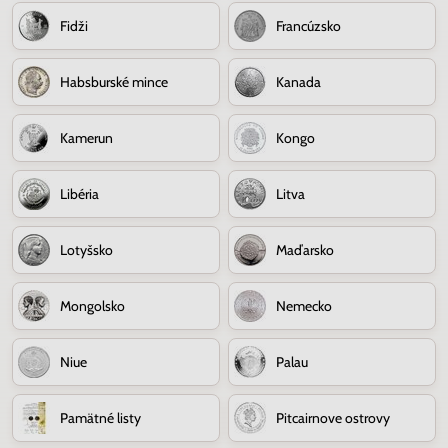
Fidži
Francúzsko
Habsburské mince
Kanada
Kamerun
Kongo
Libéria
Litva
Lotyšsko
Maďarsko
Mongolsko
Nemecko
Niue
Palau
Pamätné listy
Pitcairnove ostrovy