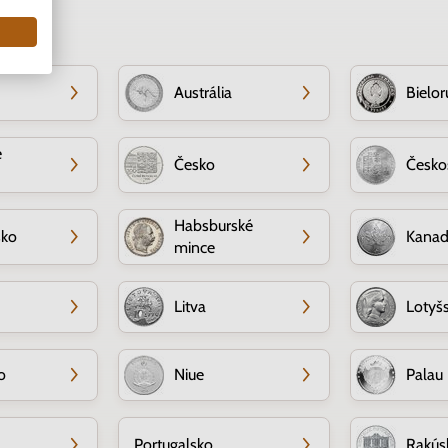
Austrália
Bielor
e
Česko
Česko
Habsburské
sko
Kana
mince
Litva
Lotyš
o
Niue
Palau
Portugalsko
Rakús