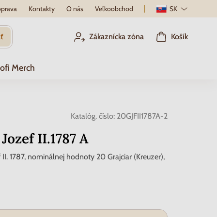
prava
Kontakty
O nás
Veľkoobchod
SK
ť
Zákaznícka zóna
Košík
ofi Merch
Katalóg. číslo:
20GJFII1787A-2
Jozef II.1787 A
 II. 1787, nominálnej hodnoty 20 Grajciar (Kreuzer),