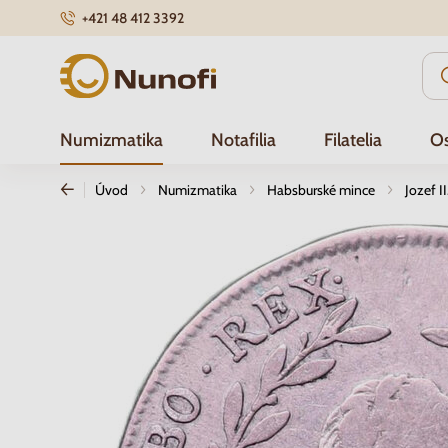
+421 48 412 3392
Nunofi.sk
Numizmatika
Notafilia
Filatelia
Os
Úvod
Numizmatika
Habsburské mince
Jozef I