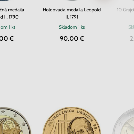
čná medaila
Holdovacia medaila Leopold
10 Grajc
d II. 1790
II. 1791
adom
1 ks
Skladom
1 ks
Sk
.00 €
90.00 €
2