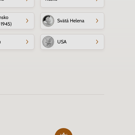
nsko
Svätá Helena
-1945)
u
USA