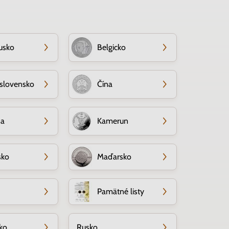
usko
Belgicko
slovensko
Čína
da
Kamerun
sko
Maďarsko
Pamätné listy
ko
Rusko