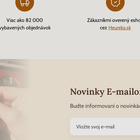
Viac ako 82 000
Zákazníkmi overený esh
vybavených objednávok
cez
Heureka.sk
Novinky E-mail
Budte informovaní o novinká