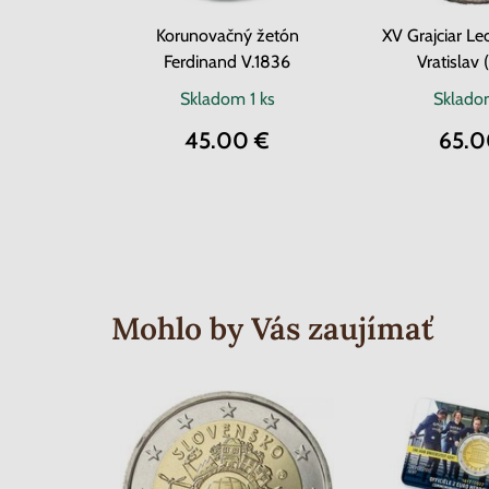
Korunovačný žetón
XV Grajciar Le
Ferdinand V.1836
Vratislav
Skladom
1 ks
Sklad
45.00 €
65.0
Mohlo by Vás zaujímať