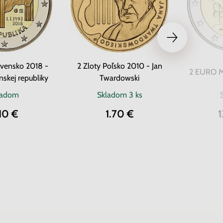
vensko 2018 -
2 Zloty Poľsko 2010 - Jan
2 EURO Ma
nskej republiky
Twardowski
ladom
Skladom
3 ks
10 €
1.70 €
1