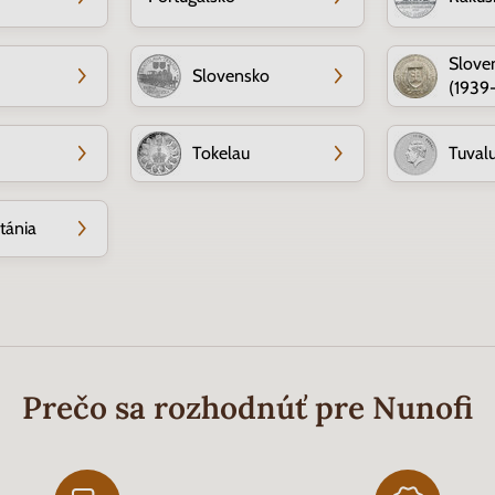
Slove
Slovensko
(1939
Tokelau
Tuval
itánia
Prečo sa rozhodnúť pre Nunofi