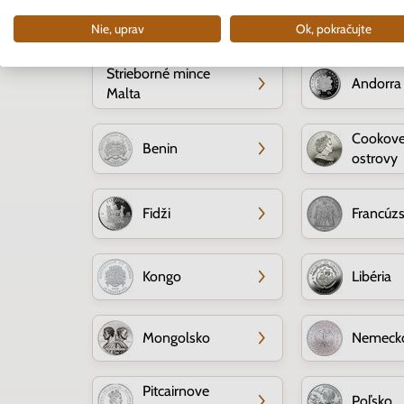
Strieborné mince
Nie, uprav
Ok, pokračujte
Strieborné mince
Andorra
Malta
Cookov
Benin
ostrovy
Fidži
Francúz
Kongo
Libéria
Mongolsko
Nemeck
Pitcairnove
Poľsko