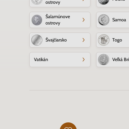
ostrovy
Šalamúnove
Samoa
ostrovy
Švajčiarsko
Togo
Vatikán
Veľká Br