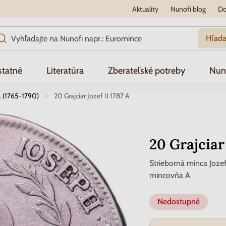
Aktuality
Nunofi blog
Do
Hľada
tatné
Literatúra
Zberateľské potreby
Nun
I. (1765-1790)
20 Grajciar Jozef II.1787 A
20 Grajciar 
Strieborná minca Jozef
mincovňa A
Nedostupné