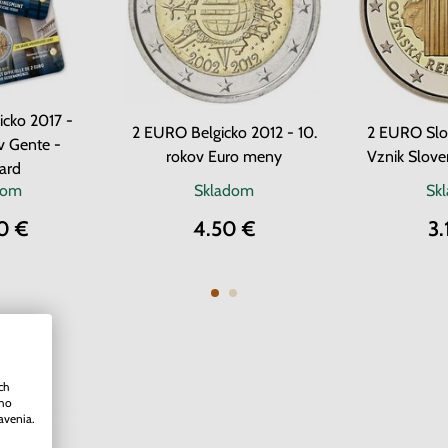
cko 2017 -
2 EURO Belgicko 2012 - 10.
2 EURO Slo
v Gente -
rokov Euro meny
Vznik Slove
ard
dom
Skladom
Sk
0 €
4.50 €
3.
ch
ého
avenia.