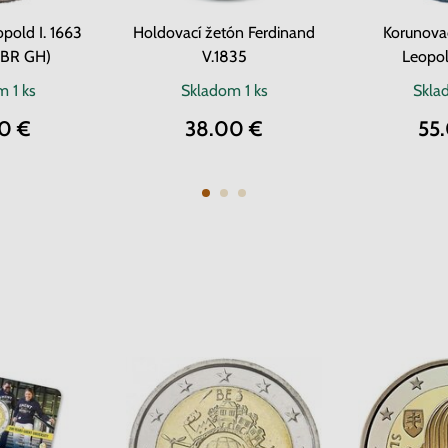
opold I. 1663
Holdovací žetón Ferdinand
Korunova
 (BR GH)
V.1835
Leopol
om
1 ks
Skladom
1 ks
Skl
0 €
38.00 €
55