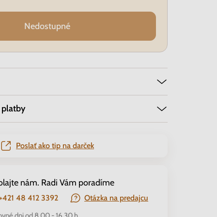
Nedostupné
 platby
Poslať ako tip na darček
olajte nám. Radi Vám poradíme
+421 48 412 3392
Otázka na predajcu
ovné dni od 8.00 - 16.30 h