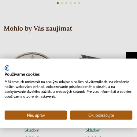
Mohlo by Vás zaujímať
Používame cookies
Môžeme ich umiestniť na analýzu údajov o našich návštevníkoch, na zlepšenie
našich webových stránok, zobrazovanie prispôsobeného obsahu a na
poskytovanie skvelého zážitku z webových stránok. Pre viac informácií o cookies
používame otvorené nastavenia.
Nie, uprav
Ok, pokračujte
2 EURO Slovensko 2012 - 10.
2 EURO Belgicko 2017 -
Séria 
rokov Euro meny
Univerzita v Gente - coincard
Mor
Skladom
Skladom