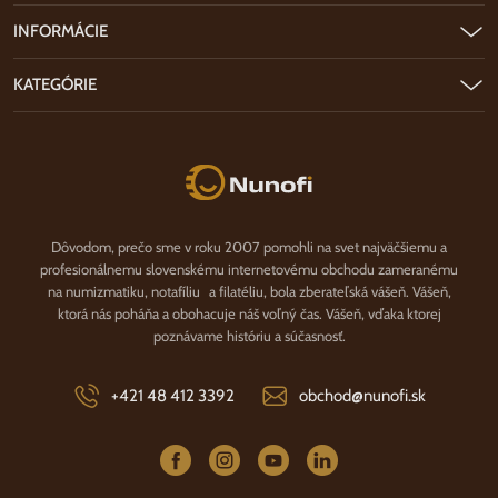
INFORMÁCIE
KATEGÓRIE
Nunofi.sk
Dôvodom, prečo sme v roku 2007 pomohli na svet najväčšiemu a
profesionálnemu slovenskému internetovému obchodu zameranému
na numizmatiku, notafíliu a filatéliu, bola zberateľská vášeň. Vášeň,
ktorá nás poháňa a obohacuje náš voľný čas. Vášeň, vďaka ktorej
poznávame históriu a súčasnosť.
+421 48 412 3392
obchod@nunofi.sk