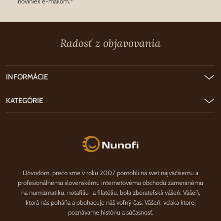
noviniek e-mailom.*
Radosť z objavovania
INFORMÁCIE
KATEGÓRIE
Nunofi.sk
Dôvodom, prečo sme v roku 2007 pomohli na svet najväčšiemu a
profesionálnemu slovenskému internetovému obchodu zameranému
na numizmatiku, notafíliu a filatéliu, bola zberateľská vášeň. Vášeň,
ktorá nás poháňa a obohacuje náš voľný čas. Vášeň, vďaka ktorej
poznávame históriu a súčasnosť.