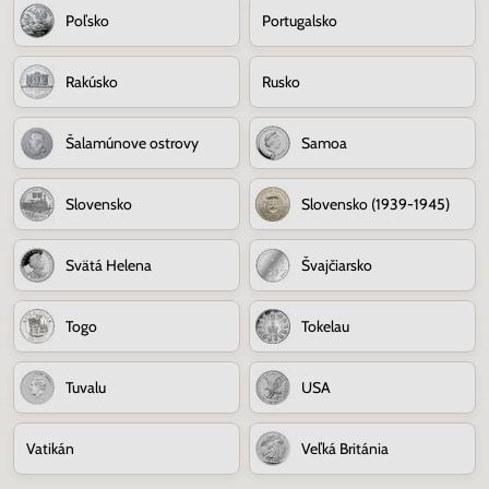
Poľsko
Portugalsko
Rakúsko
Rusko
Šalamúnove ostrovy
Samoa
Slovensko
Slovensko (1939-1945)
Svätá Helena
Švajčiarsko
Togo
Tokelau
Tuvalu
USA
Vatikán
Veľká Británia