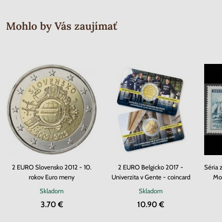
Mohlo by Vás zaujímať
2 EURO Slovensko 2012 - 10.
2 EURO Belgicko 2017 -
Séria 
rokov Euro meny
Univerzita v Gente - coincard
Mor
Skladom
Skladom
3.70 €
10.90 €