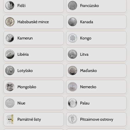
Fidži
Francúzsko
Habsburské mince
Kanada
Kamerun
Kongo
Libéria
Litva
Lotyšsko
Maďarsko
Mongolsko
Nemecko
Niue
Palau
Pamätné listy
Pitcairnove ostrovy