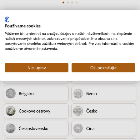
Používame cookies
Môžeme ich umiestniť na analýzu údajov o našich návštevníkoch, na zlepšenie
Strieborné mince
našich webových stránok, zobrazovanie prispôsobeného obsahu a na
poskytovanie skvelého zážitku z webových stránok. Pre viac informácií o cookies
používame otvorené nastavenia.
Strieborné mince Malta
Andorra
Nie, uprav
Ok, pokračujte
Austrália
Bielorusko
Belgicko
Benin
Cookove ostrovy
Česko
Československo
Čína