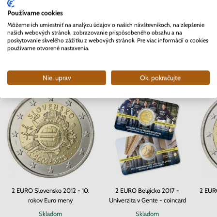
Používame cookies
Môžeme ich umiestniť na analýzu údajov o našich návštevníkoch, na zlepšenie
našich webových stránok, zobrazovanie prispôsobeného obsahu a na
poskytovanie skvelého zážitku z webových stránok. Pre viac informácií o cookies
používame otvorené nastavenia.
Mohlo by Vás zaujímať
Nie, uprav
Ok, pokračujte
2 EURO Slovensko 2012 - 10.
2 EURO Belgicko 2017 -
2 EURO
rokov Euro meny
Univerzita v Gente - coincard
Skladom
Skladom