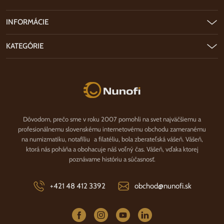
INFORMÁCIE
KATEGÓRIE
Nunofi.sk
Dôvodom, prečo sme v roku 2007 pomohli na svet najväčšiemu a
profesionálnemu slovenskému internetovému obchodu zameranému
na numizmatiku, notafíliu a filatéliu, bola zberateľská vášeň. Vášeň,
ktorá nás poháňa a obohacuje náš voľný čas. Vášeň, vďaka ktorej
poznávame históriu a súčasnosť.
+421 48 412 3392
obchod@nunofi.sk