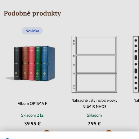
Podobné produkty
Novinka
Náhradné listy na bankovky
Náh
Album OPTIMA F
NUMIS NH03
Skladom
2 ks
Skladom
39.95 €
7.95 €
Dostupné zľavy
Dostupné zľavy