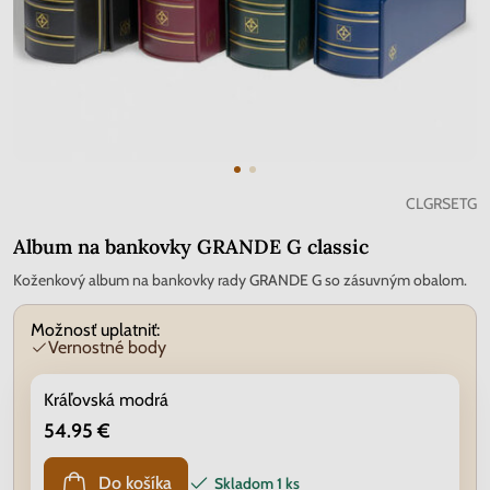
CLGRSETG
Album na bankovky GRANDE G classic
Koženkový album na bankovky rady GRANDE G so zásuvným obalom.
Možnosť uplatniť:
Vernostné body
Kráľovská modrá
54.95 €
Do košíka
Skladom
1 ks