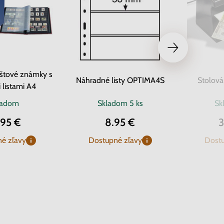
štové známky s
Náhradné listy OPTIMA4S
Stolov
 listami A4
ladom
Skladom
5 ks
Sk
.95 €
8.95 €
3
é zľavy
Dostupné zľavy
Dostu