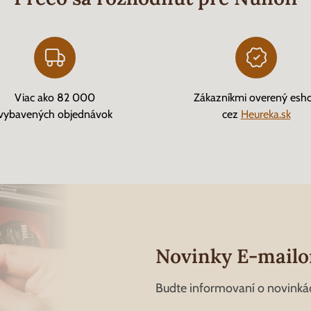
Viac ako 82 000
Zákazníkmi overený esh
vybavených objednávok
cez
Heureka.sk
Novinky E-mail
Budte informovaní o novinká