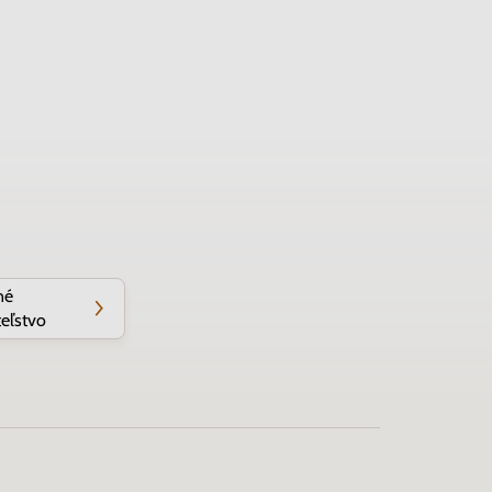
né
eľstvo