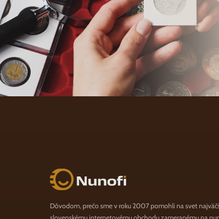
Nunofi.sk
Dôvodom, prečo sme v roku 2007 pomohli na svet najväč
slovenskému internetovému obchodu zameranému na numi