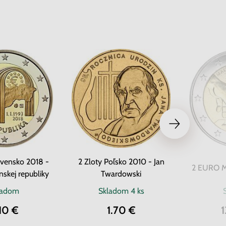
vensko 2018 -
2 Zloty Poľsko 2010 - Jan
2 EURO Ma
nskej republiky
Twardowski
ladom
Skladom
4 ks
10 €
1.70 €
1