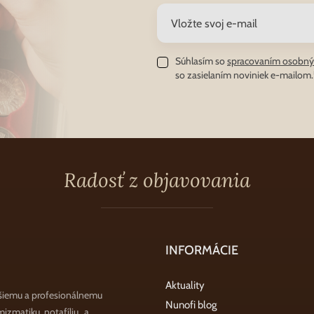
Súhlasím so
spracovaním osobný
so zasielaním noviniek e-mailom.
Radosť z objavovania
INFORMÁCIE
Aktuality
šiemu a profesionálnemu
Nunofi blog
zmatiku, notafíliu a