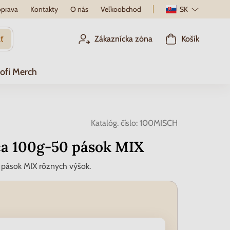
prava
Kontakty
O nás
Veľkoobchod
SK
ť
Zákaznícka zóna
Košík
ofi Merch
Katalóg. číslo:
100MISCH
a 100g-50 pások MIX
pások MIX rôznych výšok.