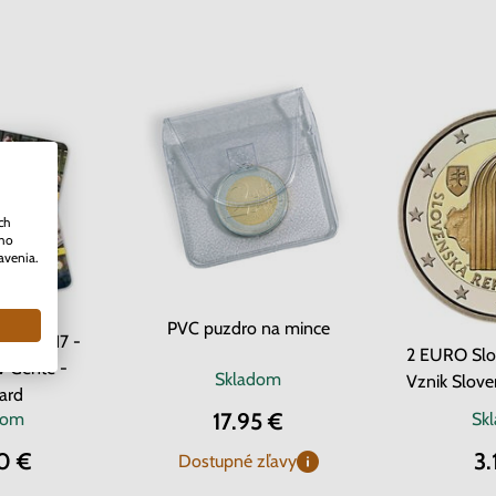
ch
ého
avenia.
PVC puzdro na mince
cko 2017 -
2 EURO Slo
v Gente -
Skladom
Vznik Slove
ard
17.95 €
dom
Sk
0 €
3.
Dostupné zľavy