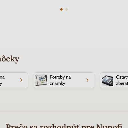
môcky
 na
Potreby na
Ostat
y
známky
zberat
Prečo sa rozhodnúť pre Nunofi