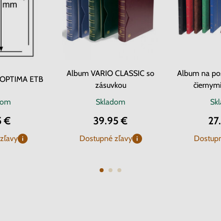
Album VARIO CLASSIC so
Album na po
y OPTIMA ETB
zásuvkou
čiernymi
dom
Skladom
Sk
5 €
39.95 €
27
zľavy
Dostupné zľavy
Dostupn