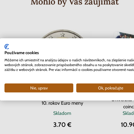
Mohlo by Vás zaujímať
Používame cookies
Môžeme ich umiestniť na analýzu údajov o našich návštevníkoch, na zlepšenie naši
webových stránok, zobrazovanie prispôsobeného obsahu a na poskytovanie skvel
zážitku z webových stránok. Pre viac informácií o cookies používame otvorené nast
Nie, uprav
Ok, pokračujte
2 EURO Belgi
2 EURO Slovensko 2012 -
Univerzita 
10. rokov Euro meny
coinc
Skladom
Skla
3.70 €
10.9