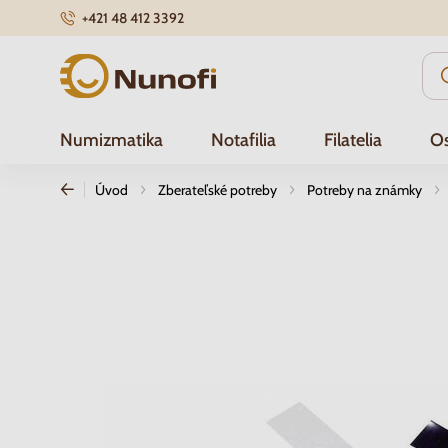
+421 48 412 3392
Nunofi.sk
Numizmatika
Notafilia
Filatelia
Os
Úvod
Zberateľské potreby
Potreby na známky