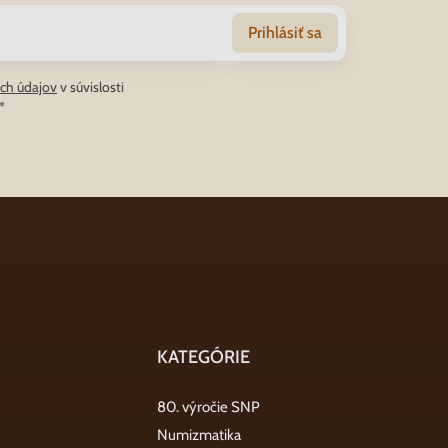
Prihlásiť sa
ch údajov
v súvislosti
*
KATEGÓRIE
80. výročie SNP
Numizmatika