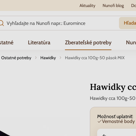
Aktuality
Nunofi blog
Do
Hľada
tatné
Literatúra
Zberateľské potreby
Nun
Ostatné potreby
Hawidky
Hawidky cca 100g-50 pások MIX
Hawidky cc
Hawidky cca 100g-50 
Možnosť uplatniť:
Vernostné body