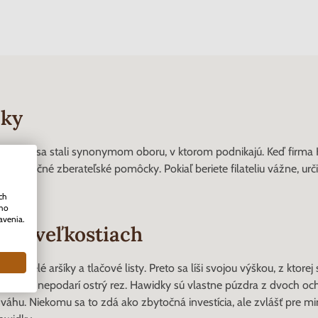
mky
ťastie, že sa stali synonymom oboru, v ktorom podnikajú. Keď firma
le funkčné zberateľské pomôcky. Pokiaľ beriete filateliu vážne, určit
ch
ého
avenia.
ych veľkostiach
 na celé aršíky a tlačové listy. Preto sa líši svojou výškou, z ktorej
čšinou nepodarí ostrý rez. Hawidky sú vlastne púzdra z dvoch ochr
 váhu. Niekomu sa to zdá ako zbytočná investícia, ale zvlášť pre 