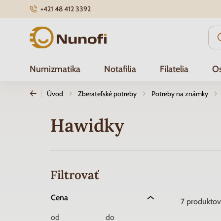
+421 48 412 3392
Nunofi.sk
Numizmatika
Notafilia
Filatelia
Os
Úvod
Zberateľské potreby
Potreby na známky
Hawidky
Filtrovať
Cena
7
produktov
od
do