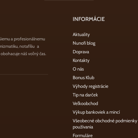
INFORMÁCIE
Aktuality
šiemu a profesionálnemu
Nunofi blog
zmatiku, notafíliu a
Doprava
a obohacuje náš voľný čas.
Kontakty
O nás
Bonus Klub
Výhody registrácie
Tip na darček
Veľkoobchod
Výkup bankoviek a mincí
Všeobecné obchodné podmienky
používania
Formuláre