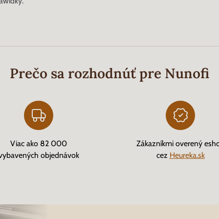
awidky.
Prečo sa rozhodnúť pre Nunofi
Viac ako 82 000
Zákazníkmi overený esh
vybavených objednávok
cez
Heureka.sk