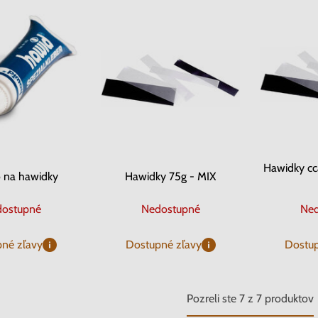
Hawidky c
o na hawidky
Hawidky 75g - MIX
ostupné
Nedostupné
Ned
né zľavy
Dostupné zľavy
Dostup
Pozreli ste
7
z
7
produktov