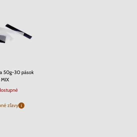
ca 50g-30 pások
MIX
ostupné
né zľavy