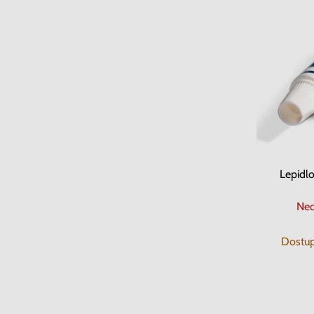
Lepidl
Ned
Dostup