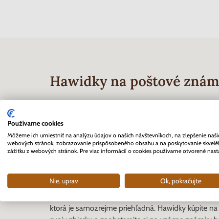
Hawidky na poštové zná
Colt, Xerox alebo práve Hawid. Firmy, čo mali to š
stalo sa jej meno rýchlo známe pre jej jednoduché, a
Používame cookies
sa vám taká hawidka hodila.
Môžeme ich umiestniť na analýzu údajov o našich návštevníkoch, na zlepšenie naši
webových stránok, zobrazovanie prispôsobeného obsahu a na poskytovanie skvel
zážitku z webových stránok. Pre viac informácií o cookies používame otvorené nast
Hawidky zoženiete v rôzn
Nie, uprav
Ok, pokračujte
Hawidky použijete nielen na jednotlivé známky, ale aj
Lepšia je rezačka na hawidky - nožnicami sa vám vä
ktorá je samozrejme priehľadná. Hawidky kúpite na