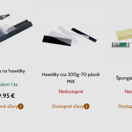
a na hawidky
Hawidky cca 200g-70 pások
Špongia
MIX
adom
1 ks
Nedostupné
Ned
9.95 €
né zľavy
Dostupné zľavy
Dostup