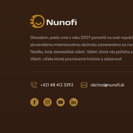
Nunofi.sk
Dôvodom, prečo sme v roku 2007 pomohli na svet najväč
slovenskému internetovému obchodu zameranému na numi
filatéliu, bola zberateľská vášeň. Vášeň, ktorá nás poháňa 
Vášeň, vďaka ktorej poznávame históriu a súčasnosť.
+421 48 412 3392
obchod@nunofi.sk