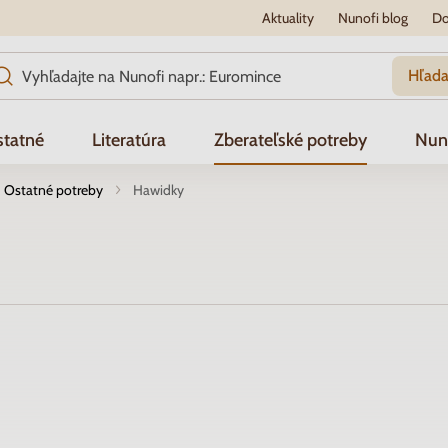
Aktuality
Nunofi blog
Do
Hľada
tatné
Literatúra
Zberateľské potreby
Nun
Ostatné potreby
Hawidky