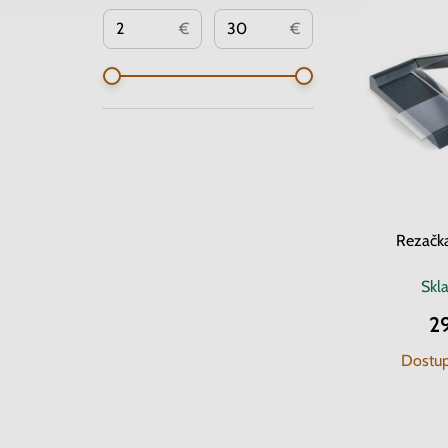
€
€
Rezačk
Skl
2
Dostup