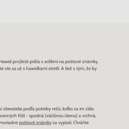
 Hawid prvýkrát prišla s aršíkmi na poštové známky,
e ste sa už s hawidkami stretli. A tiež s tým, že by
 si zberatelia podľa potreby režú, koľko sa im zíde.
anných fólií - spodná (väčšinou čierna) a vrchná,
mimoriadne
poštové známky
sa vyplatí. Chráňte