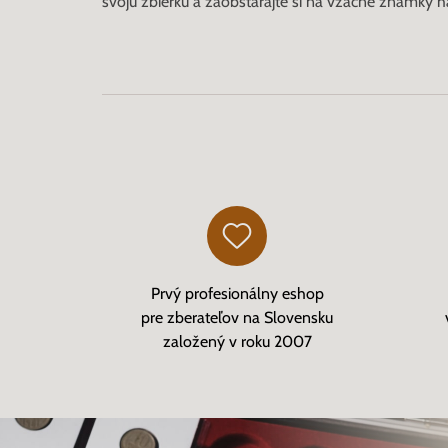
svoju zbierku a zaobstarajte si na vzácne známky h
Prvý profesionálny eshop
pre zberateľov na Slovensku
založený v roku 2007