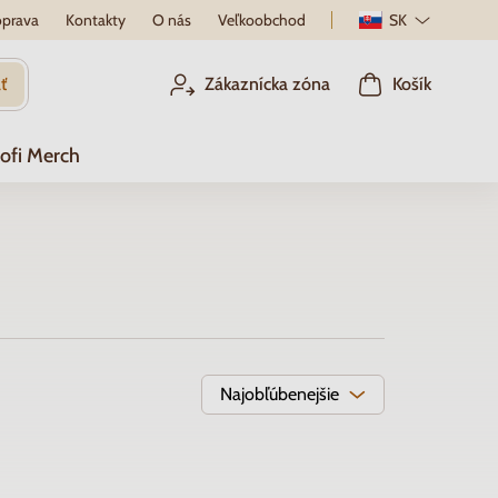
prava
Kontakty
O nás
Veľkoobchod
SK
ť
Zákaznícka zóna
Košík
ofi Merch
Najobľúbenejšie