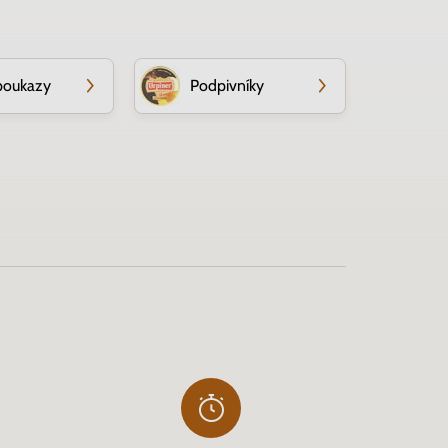
poukazy
Podpivníky