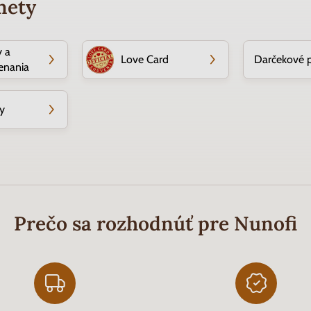
mety
 a
Love Card
Darčekové 
enania
y
Prečo sa rozhodnúť pre Nunofi