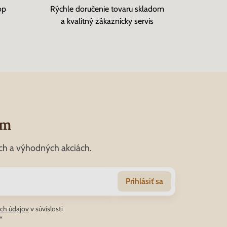
op
Rýchle doručenie tovaru skladom
a kvalitný zákaznícky servis
om
ch a výhodných akciách.
Prihlásiť sa
ch údajov
v súvislosti
*