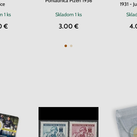
Pohľadnica Plzeň 1956
ice
1931 - Ju
om
1 ks
Skladom
1 ks
Skl
0 €
3.00 €
4.