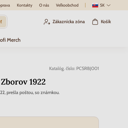
prava
Kontakty
O nás
Veľkoobchod
SK
ť
Zákaznícka zóna
Košík
ofi Merch
Katalóg. číslo:
PCSRBJ001
 Zborov 1922
22, prešla poštou, so známkou.