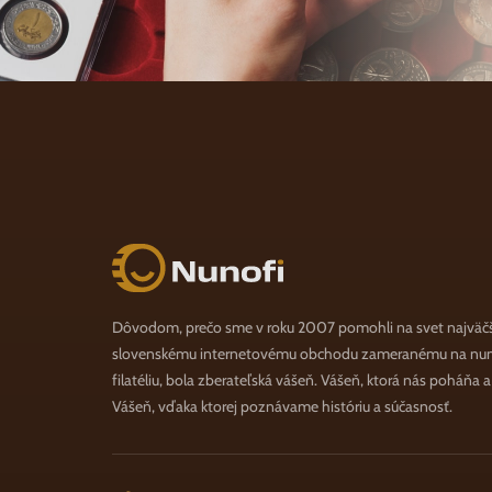
Nunofi.sk
Dôvodom, prečo sme v roku 2007 pomohli na svet najväč
slovenskému internetovému obchodu zameranému na numi
filatéliu, bola zberateľská vášeň. Vášeň, ktorá nás poháňa 
Vášeň, vďaka ktorej poznávame históriu a súčasnosť.