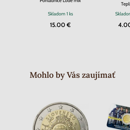
Pohľadnice Lode mix
Tepl
Skladom
1 ks
Sklad
15.00 €
4.0
Mohlo by Vás zaujímať