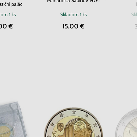
Pohľadnica Sabinov 1904
stiční palác
adom
1 ks
Skladom
1 ks
Sk
00 €
15.00 €