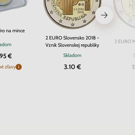
ro na mince
2 EURO Slovensko 2018 -
2 EURO Ma
ladom
Vznik Slovenskej republiky
.95 €
Skladom
3.10 €
1
é zľavy