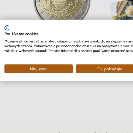
2 EURO Belgi
Používame cookies
2 EURO Slovensko 2012 -
Univerzita 
Môžeme ich umiestniť na analýzu údajov o našich návštevníkoch, na zlepšenie naši
10. rokov Euro meny
webových stránok, zobrazovanie prispôsobeného obsahu a na poskytovanie skvel
coinc
zážitku z webových stránok. Pre viac informácií o cookies používame otvorené nast
Skladom
Skla
3.70 €
10.9
Nie, uprav
Ok, pokračujte