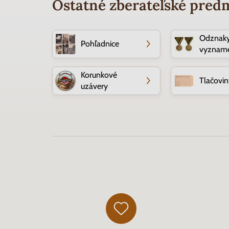
Ostatné zberateľské pred
Odznaky
Pohľadnice
vyznam
Korunkové
Tlačovin
uzávery