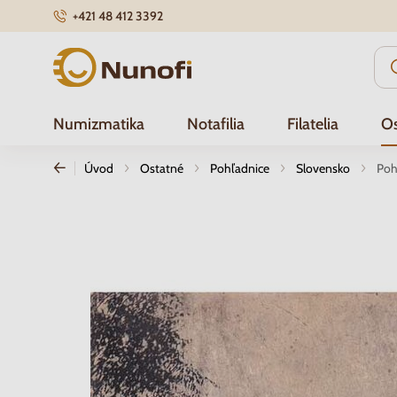
+421 48 412 3392
Nunofi.sk
Numizmatika
Notafilia
Filatelia
Os
Úvod
Ostatné
Pohľadnice
Slovensko
Poh