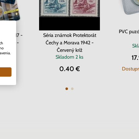
PVC puzd
cko 2017 -
Séria známok Protektorát
v Gente -
Čechy a Morava 1942 -
ch
Sk
ého
ard
Červený kríž
avenia.
17
dom
Skladom
2 ks
0 €
0.40 €
Dostupn