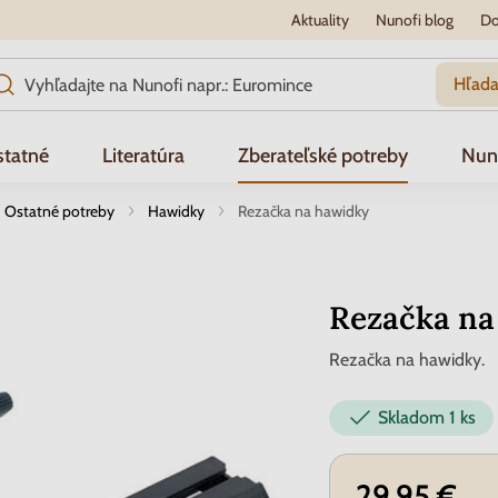
Aktuality
Nunofi blog
Do
Hľada
tatné
Literatúra
Zberateľské potreby
Nun
Ostatné potreby
Hawidky
Rezačka na hawidky
Rezačka na
Rezačka na hawidky.
Skladom
1 ks
29.95 €