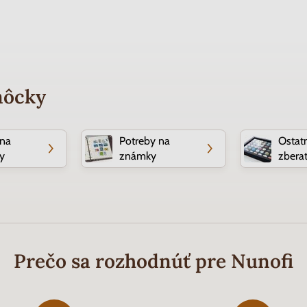
môcky
 na
Potreby na
Ostat
y
známky
zberat
Prečo sa rozhodnúť pre Nunofi