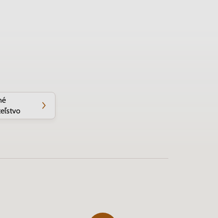
né
eľstvo