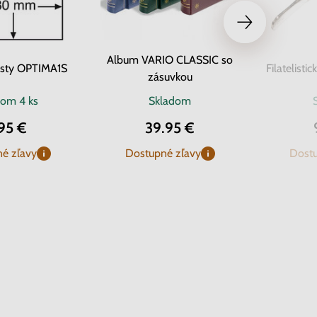
Album VARIO CLASSIC so
isty OPTIMA1S
Filatelisti
zásuvkou
dom
4 ks
Skladom
95 €
39.95 €
é zľavy
Dostupné zľavy
Dostu