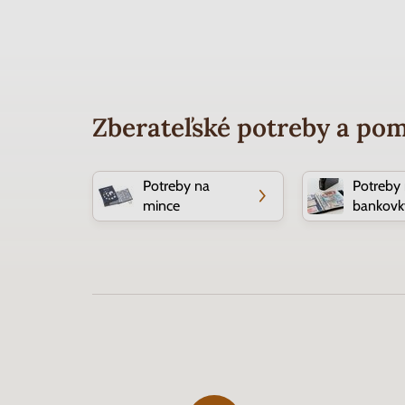
Zberateľské potreby a po
Potreby na
Potreby
mince
bankovk