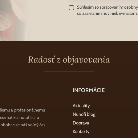
Súhlasím so
spracovaním osobný
so zasielaním noviniek e-mailom.
Radosť z objavovania
INFORMÁCIE
Aktuality
šiemu a profesionálnemu
Nunofi blog
zmatiku, notafíliu a
Doprava
a obohacuje náš voľný čas.
Kontakty