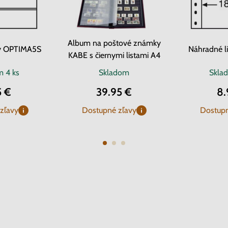
Album na poštové známky
ty OPTIMA5S
Náhradné l
KABE s čiernymi listami A4
om
4 ks
Skladom
Skla
5 €
39.95 €
8.
zľavy
Dostupné zľavy
Dostupn