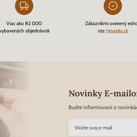
Viac ako 82 000
Zákazníkmi overený esh
vybavených objednávok
cez
Heureka.sk
Novinky E-mail
Budte informovaní o novinká