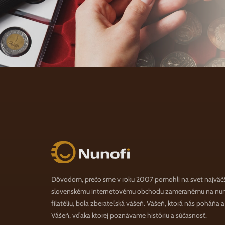
Nunofi.sk
Dôvodom, prečo sme v roku 2007 pomohli na svet najväč
slovenskému internetovému obchodu zameranému na numi
filatéliu, bola zberateľská vášeň. Vášeň, ktorá nás poháňa 
Vášeň, vďaka ktorej poznávame históriu a súčasnosť.