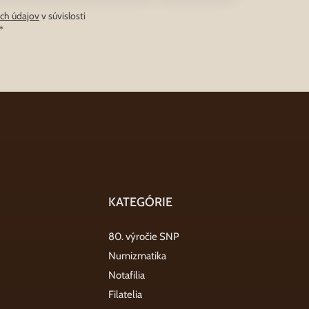
ch údajov
v súvislosti
*
KATEGÓRIE
80. výročie SNP
Numizmatika
Notafilia
Filatelia