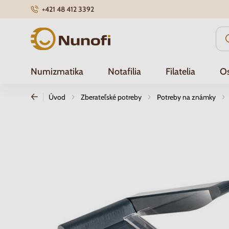
+421 48 412 3392
Nunofi.sk
Numizmatika
Notafilia
Filatelia
Os
Úvod
Zberateľské potreby
Potreby na známky