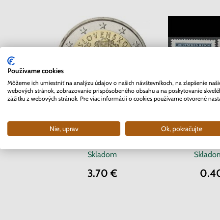
Používame cookies
Môžeme ich umiestniť na analýzu údajov o našich návštevníkoch, na zlepšenie naši
webových stránok, zobrazovanie prispôsobeného obsahu a na poskytovanie skvel
zážitku z webových stránok. Pre viac informácií o cookies používame otvorené nast
Séria známok 
2 EURO Slovensko 2012 -
Nie, uprav
Ok, pokračujte
Čechy a Mor
10. rokov Euro meny
Červený
Skladom
Sklad
3.70 €
0.4