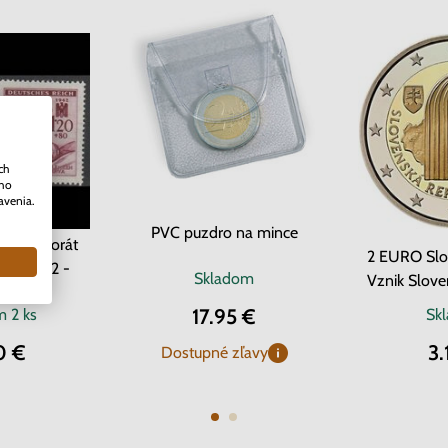
ch
ého
avenia.
PVC puzdro na mince
Protektorát
2 EURO Slo
ava 1942 -
Skladom
Vznik Slove
 kríž
17.95 €
om
2 ks
Sk
0 €
3.
Dostupné zľavy