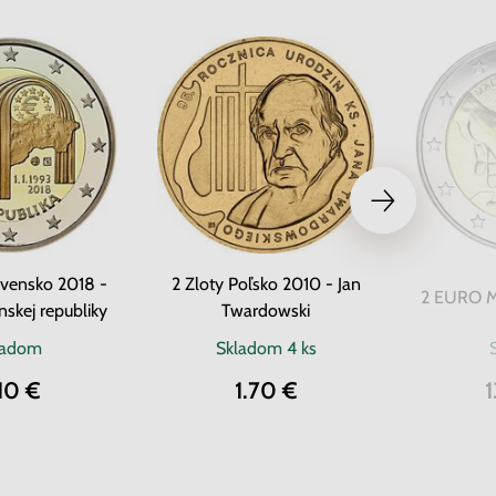
vensko 2018 -
2 Zloty Poľsko 2010 - Jan
2 EURO Ma
nskej republiky
Twardowski
ladom
Skladom
4 ks
10 €
1.70 €
1