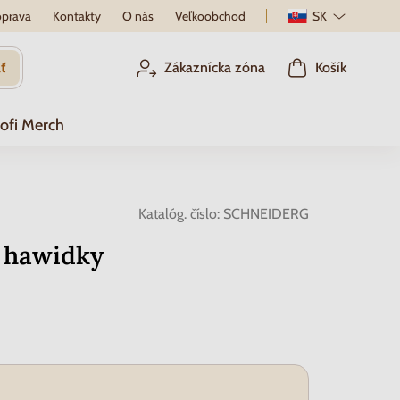
prava
Kontakty
O nás
Veľkoobchod
SK
ť
Zákaznícka zóna
Košík
ofi Merch
Katalóg. číslo:
SCHNEIDERG
 hawidky