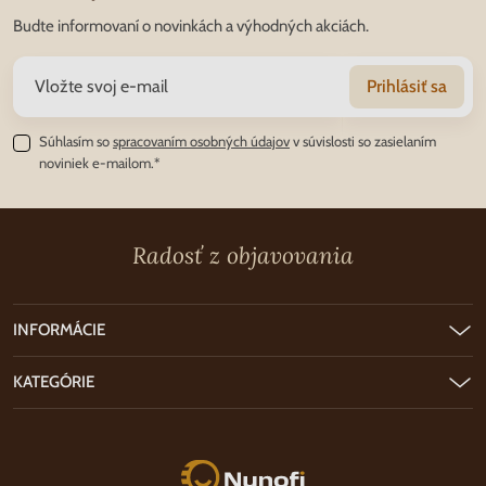
Budte informovaní o novinkách a výhodných akciách.
Prihlásiť sa
Súhlasím so
spracovaním osobných údajov
v súvislosti so zasielaním
noviniek e-mailom.*
Radosť z objavovania
INFORMÁCIE
KATEGÓRIE
Nunofi.sk