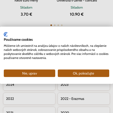
rokov Euro meny
Univerzita v Gente - coincard
Skladom
Skladom
3.70 €
10.90 €
Používame cookies
Môžeme ich umiestniť na analýzu údajov o našich návštevníkoch, na zlepšenie
našich webových stránok, zobrazovanie prispôsobeného obsahu a na
Pamätné 2 euromince – ročníky
poskytovanie skvelého zážitku z webových stránok. Pre viac informácií o cookies
používame otvorené nastavenia.
2026
2025
Nie, uprav
Ok, pokračujte
2024
2023
2022
2022 - Erazmus
2021
2020