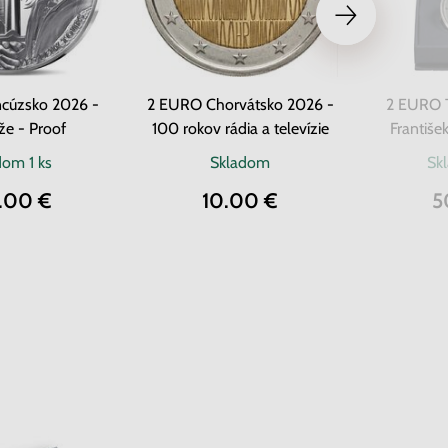
ncúzsko 2026 -
2 EURO Chorvátsko 2026 -
2 EURO T
že - Proof
100 rokov rádia a televízie
František
adom
1 ks
Skladom
Sk
.00 €
10.00 €
5