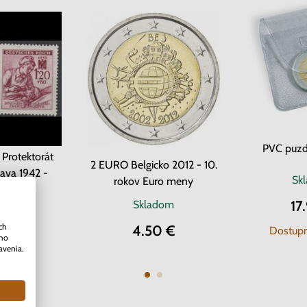
PVC puzd
Protektorát
2 EURO Belgicko 2012 - 10.
ava 1942 -
Sk
rokov Euro meny
 kríž
17
om
2 ks
Skladom
ch
0 €
4.50 €
Dostupn
ého
avenia.