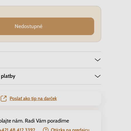
Nedostupné
 platby
Poslať ako tip na darček
olajte nám. Radi Vám poradíme
+421 48 412 3392
Otázka na predajcu