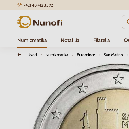
+421 48 412 3392
Nunofi.sk
Numizmatika
Notafilia
Filatelia
Os
Úvod
Numizmatika
Euromince
San Maríno