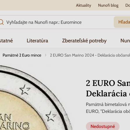
Aktuality
Nunofi blog
Do
Hľada
tatné
Literatúra
Zberateľské potreby
Nun
Pamätné 2 Euro mince
2 EURO San Marino 2024 - Deklarácia občians
2 EURO San
Deklarácia
Pamätná bimetalová m
EURO, "Deklarácia obč
Nedostupné