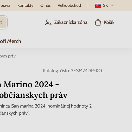
prava
Kontakty
O nás
Veľkoobchod
SK
ť
Zákaznícka zóna
Košík
ofi Merch
kych práv
Katalóg. číslo:
2ESM24DP-KO
 Marino 2024 -
 občianskych práv
inca San Marína 2024, nominálnej hodnoty 2
ianskych práv".