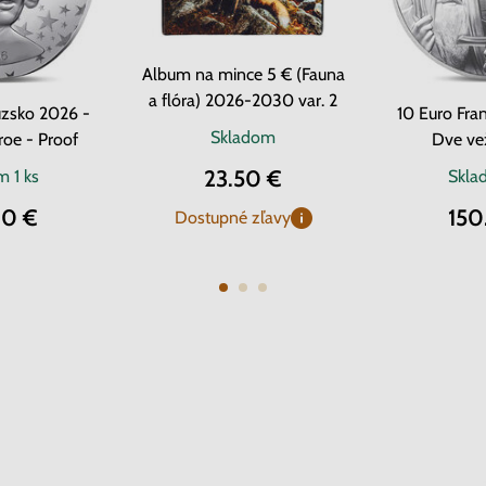
Album na mince 5 € (Fauna
a flóra) 2026-2030 var. 2
úzsko 2026 -
10 Euro Fra
Skladom
oe - Proof
Dve ve
23.50 €
om
1 ks
Skl
00 €
150
Dostupné zľavy