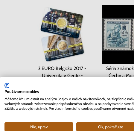
2 EURO Belgicko 2017 -
Séria známok 
Univerzita v Gente -
Čechy a Mor
coincard
Červený
Skladom
Sklad
Používame cookies
Môžeme ich umiestniť na analýzu údajov o našich návštevníkoch, na zlepšenie naši
10.90 €
0.4
webových stránok, zobrazovanie prispôsobeného obsahu a na poskytovanie skvel
zážitku z webových stránok. Pre viac informácií o cookies používame otvorené nast
Nie, uprav
Ok, pokračujte