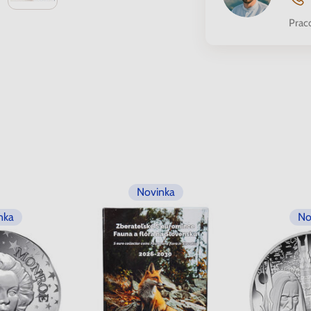
Prac
Novinka
nka
No