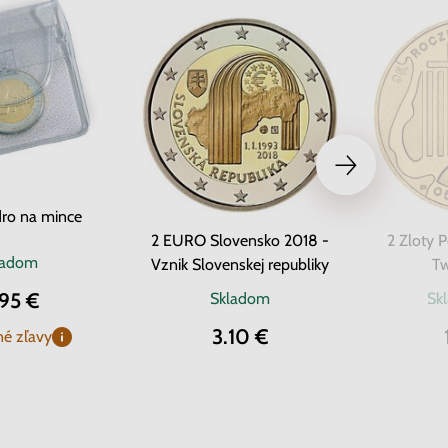
ro na mince
2 EURO Slovensko 2018 -
2 Zloty 
ladom
Vznik Slovenskej republiky
Tw
.95 €
Skladom
Sk
3.10 €
é zľavy