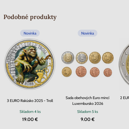
Podobné produkty
Novinka
Novinka
Sada obehových Euro mincí
2 EU
3 EURO Rakúsko 2025 - Troll
Luxembursko 2026
Skladom
4 ks
Skladom
5 ks
19.00 €
9.00 €