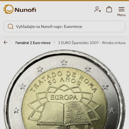
Nunofi.sk
Menu
elsko
Pamätné 2 Euro mince
2 EURO Španielsko 2007 - Rímska zmluva