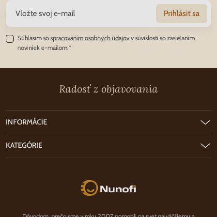
Prihlásiť sa
Súhlasím so
spracovaním osobných údajov
v súvislosti so zasielaním
noviniek e-mailom.*
Radosť z objavovania
INFORMÁCIE
KATEGÓRIE
Nunofi.sk
Dôvodom, prečo sme v roku 2007 pomohli na svet najväčšiemu a