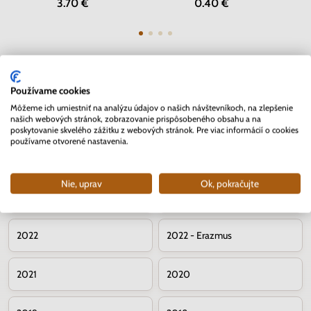
3.70 €
0.40 €
Používame cookies
Môžeme ich umiestniť na analýzu údajov o našich návštevníkoch, na zlepšenie
Pamätné 2 euromince – ročníky
našich webových stránok, zobrazovanie prispôsobeného obsahu a na
poskytovanie skvelého zážitku z webových stránok. Pre viac informácií o cookies
používame otvorené nastavenia.
2026
2025
Nie, uprav
Ok, pokračujte
2024
2023
2022
2022 - Erazmus
2021
2020