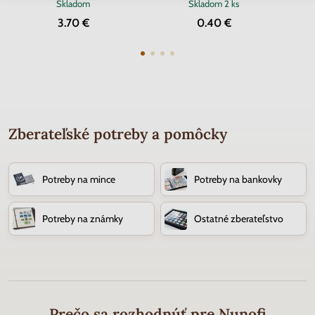
Skladom
Skladom
2 ks
3.70 €
0.40 €
Zberateľské potreby a pomôcky
Potreby na mince
Potreby na bankovky
Potreby na známky
Ostatné zberateľstvo
Prečo sa rozhodnúť pre Nunofi