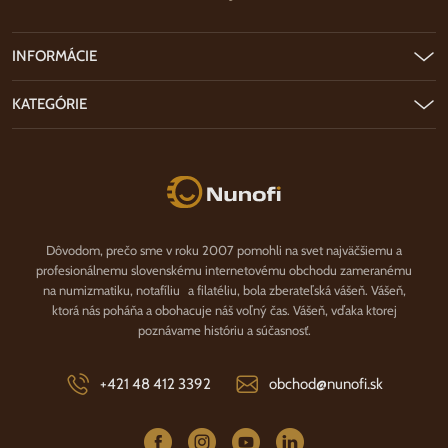
INFORMÁCIE
KATEGÓRIE
Nunofi.sk
Dôvodom, prečo sme v roku 2007 pomohli na svet najväčšiemu a
profesionálnemu slovenskému internetovému obchodu zameranému
na numizmatiku, notafíliu a filatéliu, bola zberateľská vášeň. Vášeň,
ktorá nás poháňa a obohacuje náš voľný čas. Vášeň, vďaka ktorej
poznávame históriu a súčasnosť.
+421 48 412 3392
obchod@nunofi.sk