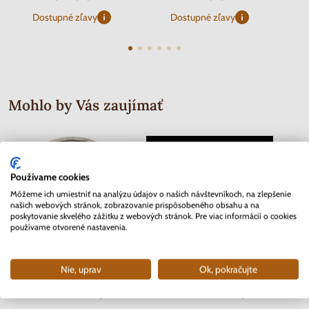
Dostupné zľavy
Dostupné zľavy
Mohlo by Vás zaujímať
Používame cookies
Môžeme ich umiestniť na analýzu údajov o našich návštevníkoch, na zlepšenie
našich webových stránok, zobrazovanie prispôsobeného obsahu a na
poskytovanie skvelého zážitku z webových stránok. Pre viac informácií o cookies
používame otvorené nastavenia.
Nie, uprav
Ok, pokračujte
2 EURO Slovensko 2012 - 10.
Séria známok Protektorát Čechy a
2 EURO
rokov Euro meny
Morava 1942 - Červený kríž