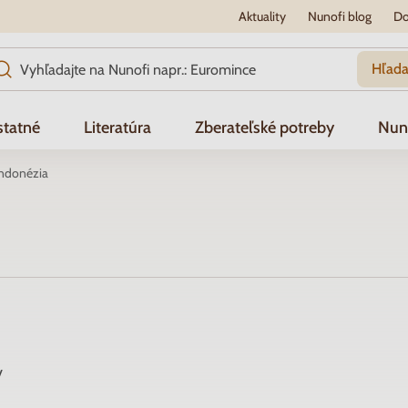
Aktuality
Nunofi blog
Do
Hľada
tatné
Literatúra
Zberateľské potreby
Nun
ndonézia
v