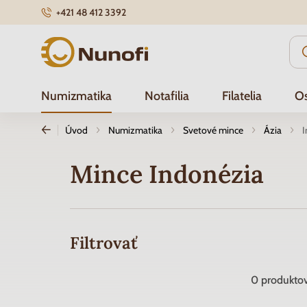
+421 48 412 3392
Nunofi.sk
Numizmatika
Notafilia
Filatelia
Os
Úvod
Numizmatika
Svetové mince
Ázia
I
Mince Indonézia
Filtrovať
0
produkto