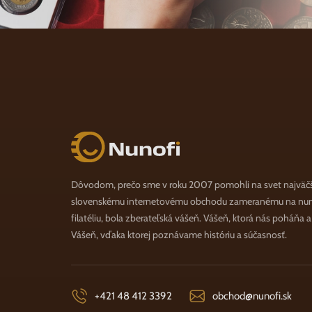
Nunofi.sk
Dôvodom, prečo sme v roku 2007 pomohli na svet najväč
slovenskému internetovému obchodu zameranému na numi
filatéliu, bola zberateľská vášeň. Vášeň, ktorá nás poháňa 
Vášeň, vďaka ktorej poznávame históriu a súčasnosť.
+421 48 412 3392
obchod@nunofi.sk