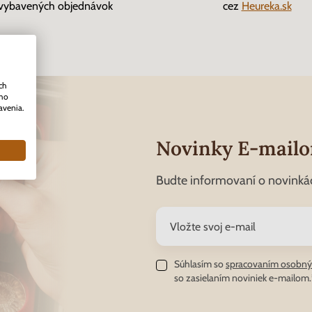
vybavených objednávok
cez
Heureka.sk
ch
ého
avenia.
Novinky E-mail
Budte informovaní o novinká
Súhlasím so
spracovaním osobný
so zasielaním noviniek e-mailom.