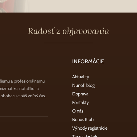
Radosť z objavovania
INFORMÁCIE
Aktuality
šiemu a profesionálnemu
Nunofi blog
zmatiku, notafíliu a
Doprava
a obohacuje náš voľný čas.
Kontakty
O nás
Bonus Klub
Výhody registrácie
Tip na darček