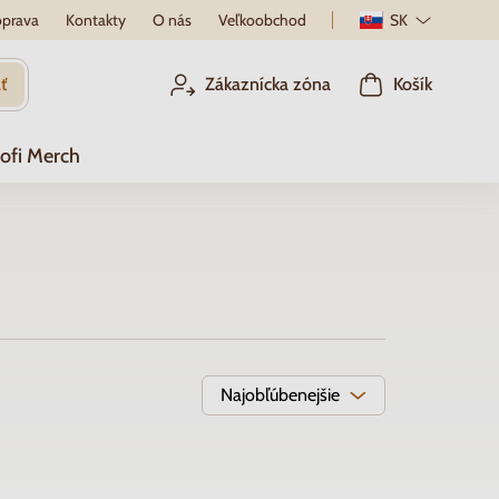
prava
Kontakty
O nás
Veľkoobchod
SK
ť
Zákaznícka zóna
Košík
ofi Merch
Najobľúbenejšie