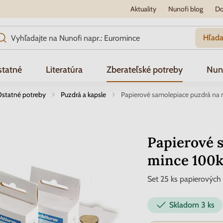
Aktuality
Nunofi blog
Do
Hľada
tatné
Literatúra
Zberateľské potreby
Nun
statné potreby
Puzdrá a kapsle
Papierové samolepiace puzdrá na 
Papierové 
mince 100k
Set 25 ks papierových
Skladom
3 ks