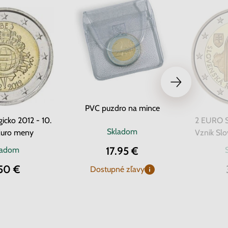
PVC puzdro na mince
icko 2012 - 10.
2 EURO S
Skladom
Euro meny
Vznik Slo
17.95 €
ladom
50 €
Dostupné zľavy