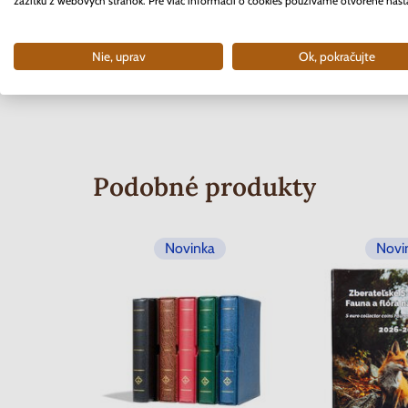
zážitku z webových stránok. Pre viac informácií o cookies používame otvorené nast
Nie, uprav
Ok, pokračujte
Podobné produkty
Novinka
Novi