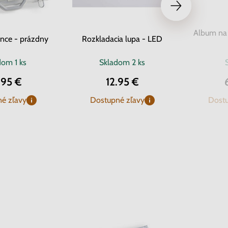
Album na
ince - prázdny
Rozkladacia lupa - LED
adom
1 ks
Skladom
2 ks
.95 €
12.95 €
é zľavy
Dostupné zľavy
Dostu