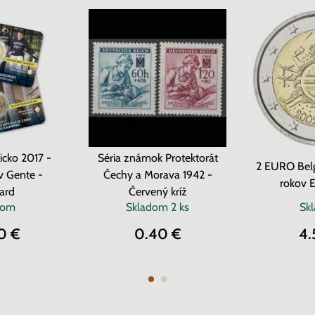
cko 2017 -
Séria známok Protektorát
2 EURO Belg
v Gente -
Čechy a Morava 1942 -
rokov 
ard
Červený kríž
dom
Skladom
2 ks
Sk
0 €
0.40 €
4.