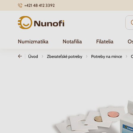
+421 48 412 3392
Nunofi.sk
Numizmatika
Notafilia
Filatelia
Os
Úvod
Zberateľské potreby
Potreby na mince
O