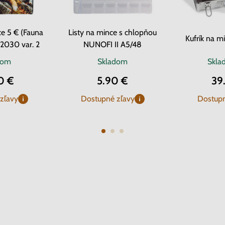
e 5 € (Fauna
Listy na mince s chlopňou
Kufrík na m
-2030 var. 2
NUNOFI II A5/48
dom
Skladom
Skl
0 €
5.90 €
39
zľavy
Dostupné zľavy
Dostupn