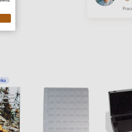
avenia.
Prac
nka