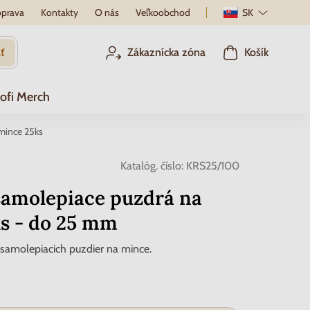
prava
Kontakty
O nás
Veľkoobchod
SK
ť
Zákaznícka zóna
Košík
ofi Merch
mince 25ks
Katalóg. číslo:
KRS25/100
samolepiace puzdrá na
s - do 25 mm
 samolepiacich puzdier na mince.