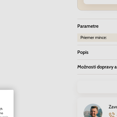
Parametre
Priemer mince:
Popis
Možnosti dopravy a
Zav
ch
ého